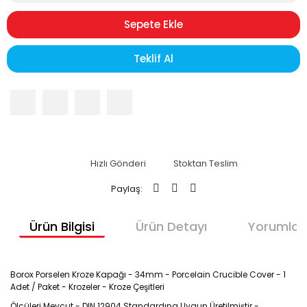
Sepete Ekle
Teklif Al
Hızlı Gönderi
Stoktan Teslim
Paylaş:
Ürün Bilgisi
Ürün Detayı
Yorumlar
Borox Porselen Kroze Kapağı - 34mm - Porcelain Crucible Cover - 1
Adet / Paket - Krozeler - Kroze Çeşitleri
Ölçüleri Mevcut - DIN 12904 Standardına Uygun Üretilmiştir -