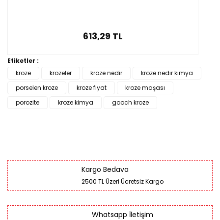
613,29 TL
Etiketler :
kroze
krozeler
kroze nedir
kroze nedir kimya
porselen kroze
kroze fiyat
kroze maşası
porozite
kroze kimya
gooch kroze
Kargo Bedava
2500 TL Üzeri Ücretsiz Kargo
Whatsapp İletişim