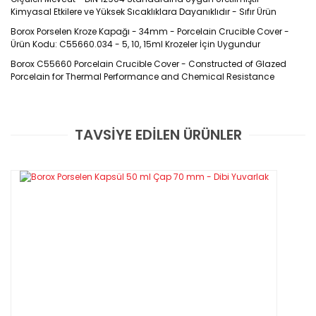
Kimyasal Etkilere ve Yüksek Sıcaklıklara Dayanıklıdır - Sıfır Ürün
Borox Porselen Kroze Kapağı - 34mm - Porcelain Crucible Cover -
Ürün Kodu: C55660.034 - 5, 10, 15ml Krozeler İçin Uygundur
Borox C55660 Porcelain Crucible Cover -
Constructed of Glazed
Porcelain for Thermal Performance and Chemical Resistance
Ürün Kodu :
C55660
TAVSİYE EDİLEN ÜRÜNLER
Bu ürüne ilk yorumu siz yapın!
Özellikleri
·
DIN 12904 standardına uygun olarak sırlanmış porselenden üretilmişt
Yorum Yaz
·
Kırılmalarını önlemek için doğrudan ateşe tutmayınız ve kontrollü s
Teknik Özellikleri
Uygun olan hacimler tabloda belirtilmiştir
Ürün Kodu
Kısa Form
Orta Form
Uzun For
C55660.034
5ml
5-10ml
15ml
C55660.045
21ml
30ml
55ml