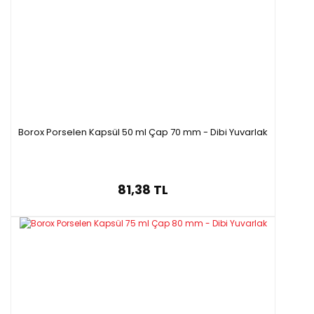
C55660.047
15ml
20ml
35-45ml
C55660.054
30-35ml
45-50-60ml
72ml
C55660.062
60ml
80ml
130ml
C55660.069
75ml
-
-
Borox Porselen Kapsül 50 ml Çap 70 mm - Dibi Yuvarlak
81,38 TL