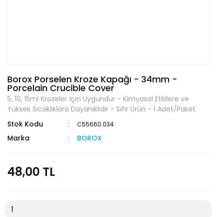
Borox Porselen Kroze Kapağı - 34mm -
Porcelain Crucible Cover
5, 10, 15ml Krozeler İçin Uygundur - Kimyasal Etkilere ve
Yüksek Sıcaklıklara Dayanıklıdır - Sıfır Ürün - 1 Adet/Paket
Stok Kodu
C55660.034
Marka
BOROX
48,00 TL