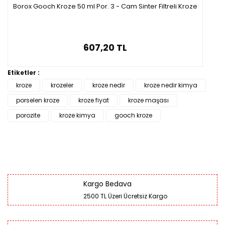
Borox Gooch Kroze 50 ml Por. 3 - Cam Sinter Filtreli Kroze
607,20 TL
Etiketler :
kroze
krozeler
kroze nedir
kroze nedir kimya
porselen kroze
kroze fiyat
kroze maşası
porozite
kroze kimya
gooch kroze
Kargo Bedava
2500 TL Üzeri Ücretsiz Kargo