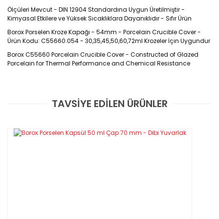
Ölçüleri Mevcut - DIN 12904 Standardına Uygun Üretilmiştir -
Kimyasal Etkilere ve Yüksek Sıcaklıklara Dayanıklıdır - Sıfır Ürün
Borox Porselen Kroze Kapağı - 54mm - Porcelain Crucible Cover -
Ürün Kodu: C55660.054 - 30,35,45,50,60,72ml Krozeler İçin Uygundur
Borox C55660 Porcelain Crucible Cover -
Constructed of Glazed
Porcelain for Thermal Performance and Chemical Resistance
Ürün Kodu :
C55660
TAVSİYE EDİLEN ÜRÜNLER
Bu ürüne ilk yorumu siz yapın!
Özellikleri
·
DIN 12904 standardına uygun olarak sırlanmış porselenden üretilmişt
Yorum Yaz
·
Kırılmalarını önlemek için doğrudan ateşe tutmayınız ve kontrollü s
Teknik Özellikleri
Uygun olan hacimler tabloda belirtilmiştir
Ürün Kodu
Kısa Form
Orta Form
Uzun For
C55660.034
5ml
5-10ml
15ml