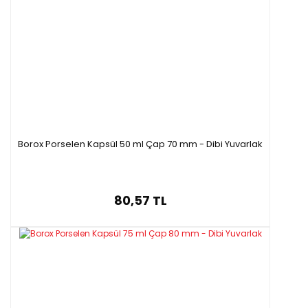
C55660.045
21ml
30ml
55ml
C55660.047
15ml
20ml
35-45ml
C55660.054
30-35ml
45-50-60ml
72ml
C55660.062
60ml
80ml
130ml
C55660.069
75ml
-
-
Borox Porselen Kapsül 50 ml Çap 70 mm - Dibi Yuvarlak
80,57 TL