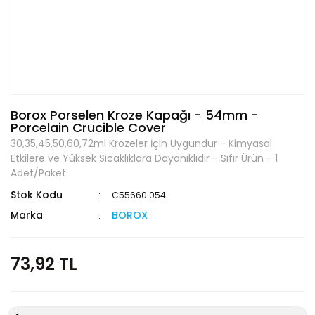
Borox Porselen Kroze Kapağı - 54mm -
Porcelain Crucible Cover
30,35,45,50,60,72ml Krozeler İçin Uygundur - Kimyasal
Etkilere ve Yüksek Sıcaklıklara Dayanıklıdır - Sıfır Ürün - 1
Adet/Paket
Stok Kodu
C55660.054
Marka
BOROX
73,92 TL