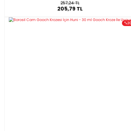
257,24 TL
205,79 TL
%2