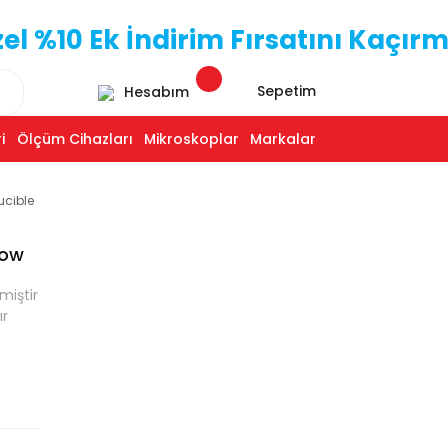
 %10 Ek İndirim Fırsatını Kaçırm
Sepetim
Hesabım
i
Ölçüm Cihazları
Mikroskoplar
Markalar
ucible
Low
miştir
ır