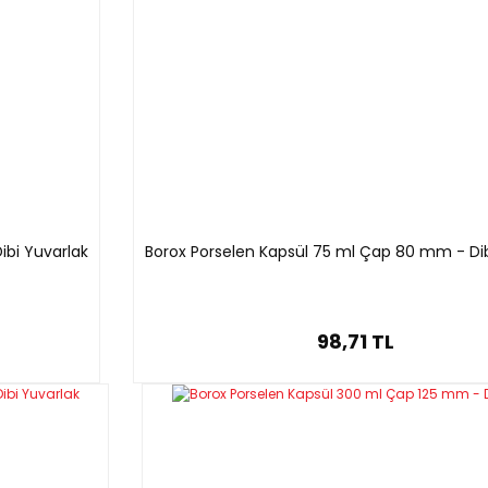
ğız Çap
Taban Çap
28mm
14mm
31mm
11mm
32mm
16mm
40mm
26mm
ibi Yuvarlak
Borox Porselen Kapsül 75 ml Çap 80 mm - Dib
42mm
20mm
55mm
32mm
70mm
48mm
98,71 TL