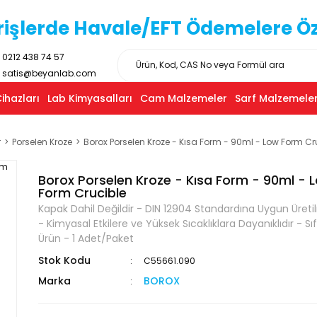
işlerde Havale/EFT Ödemelere Özel
0212 438 74 57
satis@beyanlab.com
ihazları
Lab Kimyasalları
Cam Malzemeler
Sarf Malzemeler
r
Porselen Kroze
Borox Porselen Kroze - Kısa Form - 90ml - Low Form Cr
Borox Porselen Kroze - Kısa Form - 90ml - 
Form Crucible
Kapak Dahil Değildir - DIN 12904 Standardına Uygun Üretil
- Kimyasal Etkilere ve Yüksek Sıcaklıklara Dayanıklıdır - Sıf
Ürün - 1 Adet/Paket
Stok Kodu
C55661.090
Marka
BOROX