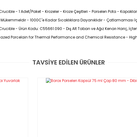
cible - 1 Adet/Paket - Krozeler - Kroze Çeşitleri - Porselen Pota - Kapaklar
irenci Mükemmeldir - 1000C'e Kadar Sıcaklıklara Dayanıklıdır - Çatlamaması 
ucible - Ürün Kodu: C55661.090 - Dış Alt Taban ve Ağız Kenarı Hariç, İçten 
lazed Porcelain for Thermal Performance and Chemical Resistance - High
TAVSİYE EDİLEN ÜRÜNLER
Bu ürüne ilk yorumu siz yapın!
Yorum Yaz
selenden üretilmiştir
ınız ve kontrollü soğutunuz
ddetle tavsiye edilir.
z ve son derece beyazdır.
direnci mükemmeldir.
.