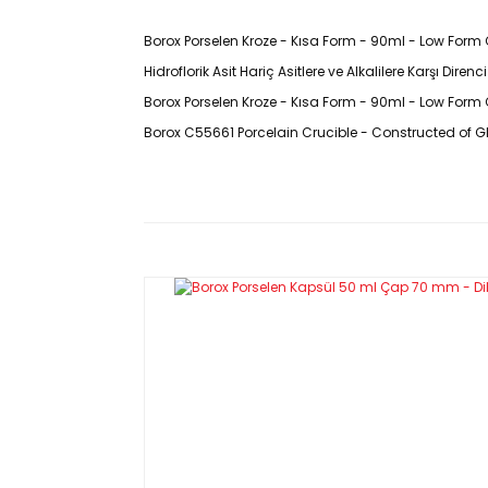
Borox Porselen Kroze - Kısa Form - 90ml - Low Form Cru
Hidroflorik Asit Hariç Asitlere ve Alkalilere Karşı D
Borox Porselen Kroze - Kısa Form - 90ml - Low Form Cr
Borox C55661 Porcelain Crucible -
Constructed of G
Özellikleri
Ürün Kodu : C55661
DIN 12904 standardına uygun olarak sırlanmış por
Kırılmalarını önlemek için doğrudan ateşe tutmay
ısıtma/soğutma hızının saatte 200C'i aşmaması şi
Sırlanmış yerlerde 1000C’e kadar yumuşama olma
Hidroflorik asit hariç asitlere ve alkalilere karşı 
Dış alt yüzey ve ağız kenarı hariç, içten dışa sırlıdır