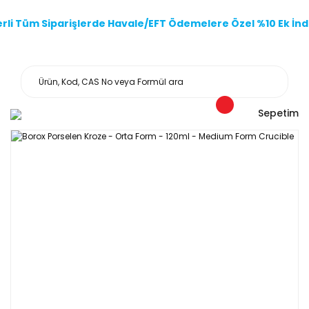
li Tüm Siparişlerde Havale/EFT Ödemelere Özel %10 Ek İndi
Sepetim