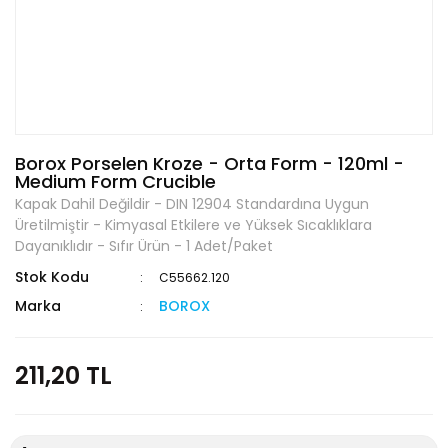
Borox Porselen Kroze - Orta Form - 120ml -
Medium Form Crucible
Kapak Dahil Değildir - DIN 12904 Standardına Uygun
Üretilmiştir - Kimyasal Etkilere ve Yüksek Sıcaklıklara
Dayanıklıdır - Sıfır Ürün - 1 Adet/Paket
Stok Kodu
C55662.120
Marka
BOROX
211,20 TL