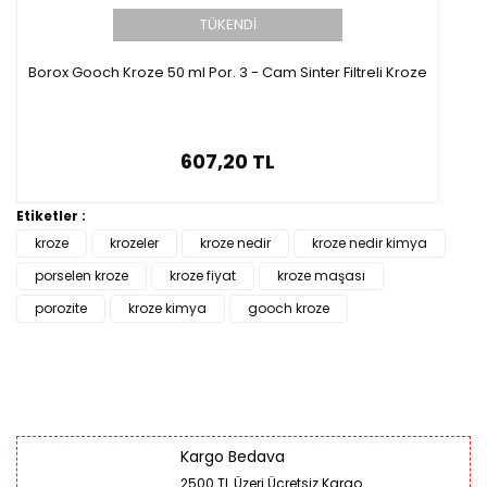
TÜKENDİ
Borox Gooch Kroze 50 ml Por. 3 - Cam Sinter Filtreli Kroze
607,20 TL
Etiketler :
kroze
krozeler
kroze nedir
kroze nedir kimya
porselen kroze
kroze fiyat
kroze maşası
porozite
kroze kimya
gooch kroze
Kargo Bedava
2500 TL Üzeri Ücretsiz Kargo