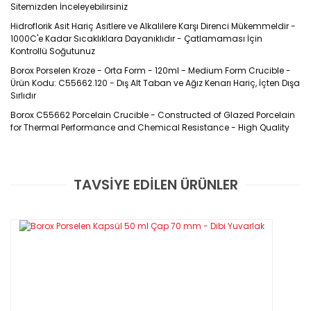
Sitemizden İnceleyebilirsiniz
Hidroflorik Asit Hariç Asitlere ve Alkalilere Karşı Direnci Mükemmeldir -
1000C'e Kadar Sıcaklıklara Dayanıklıdır - Çatlamaması İçin
Kontrollü Soğutunuz
Borox Porselen Kroze - Orta Form - 120ml - Medium Form Crucible -
Ürün Kodu: C55662.120 - Dış Alt Taban ve Ağız Kenarı Hariç, İçten Dışa
Sırlıdır
Borox C55662 Porcelain Crucible -
Constructed of Glazed Porcelain
for Thermal Performance and Chemical Resistance - High Quality
Özellikleri
TAVSİYE EDİLEN ÜRÜNLER
Ürün Kodu : C55662
Bu ürüne ilk yorumu siz yapın!
DIN 12904 standardına uygun olarak sırlanmış porselenden
üretilmiştir
Yorum Yaz
Kırılmalarını önlemek için doğrudan ateşe tutmayınız ve
kontrollü soğutunuz
ısıtma/soğutma hızının saatte 200C'i aşmaması şiddetle
tavsiye edilir.
Sırlanmış yerlerde 1000C’e kadar yumuşama olmaz ve son
derece beyazdır.