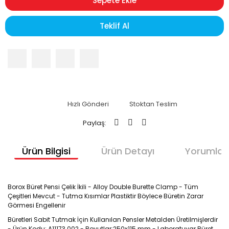
Sepete Ekle
Teklif Al
Hızlı Gönderi
Stoktan Teslim
Paylaş:
Ürün Bilgisi
Ürün Detayı
Yorumlar
Borox Büret Pensi Çelik İkili - Alloy Double Burette Clamp - Tüm
Çeşitleri Mevcut - Tutma Kısımlar Plastiktir Böylece Büretin Zarar
Görmesi Engellenir
Büretleri Sabit Tutmak İçin Kullanılan Pensler Metalden Üretilmişlerdir
- Ürün Kodu: A11173.002 - Boyutlar:250x115 mm - Laboratuvar Büret