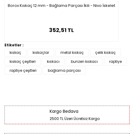
Borox Kıskaç 12 mm - Bağlama Parçası İkili - Nivo İskelet
352,51 TL
Etiketler :
kıskaç
kıskaçlar
metal kıskaç
çelik kıskaç
kıskaç çeşitleri
kıskacı
bunzen kıskacı
raptiye
raptiye çeşitleri
bağlama parçası
Kargo Bedava
2500 TL Üzeri Ücretsiz Kargo