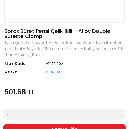
Borox Büret Pensi Çelik İkili - Alloy Double
Burette Clamp
Tüm Çeşitleri Mevcut - 100 ml Hacime Kadar Tüm Büretler
için İdeal - Boyutlar:250 mm x 115 mm - Kolay Kullanım - Sıfır
Ürün - 1 Adet/Paket
Stok Kodu
A11173.002
Marka
BOROX
501,68 TL