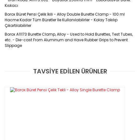
Kıskacı
Borox Büret Pensi Çelik İkili - Alloy Double Burette Clamp - 100 ml
Hacme Kadar Tüm Büretler İle Kullanılabilirler - Kolay Takılıp
Çıkartılabilirler
Borox A11173 Burette Clamp, Alloy - Used to Hold Burettes, Test Tubes,
etc. - Die-cast From Aluminum and Have Rubber Grips to Prevent
Slippage
Ürün
Kodu : A11173
TAVSİYE EDİLEN ÜRÜNLER
Bu ürüne ilk yorumu siz yapın!
Özellikleri
Yorum Yaz
·
Büretleri sabit tutmak amaçlı kullanılan pensler metalden
üretilmişlerdir.
·
Büretlerin pozisyonlarında sıkıca sabitlenmelerini sağlarlar
·
Kolay takılıp çıkartılabilirler.