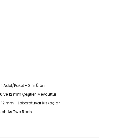
1 Adet/Paket - Sıfır Ürün
10 ve 12 mm Çeşitleri Mevcuttur
: 12 mm - Laboratuvar Kıskaçları
Such As Two Rods