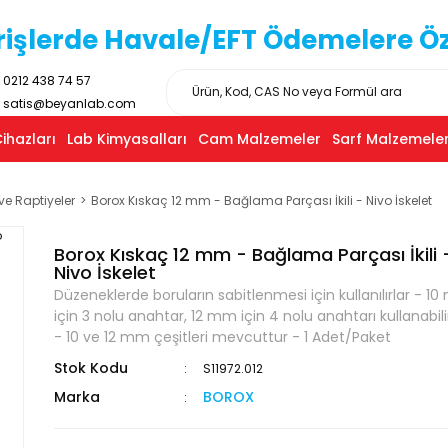
işlerde Havale/EFT Ödemelere Özel
0212 438 74 57
satis@beyanlab.com
ihazları
Lab Kimyasalları
Cam Malzemeler
Sarf Malzemeler
ve Raptiyeler
Borox Kıskaç 12 mm - Bağlama Parçası İkili - Nivo İskelet
Borox Kıskaç 12 mm - Bağlama Parçası İkili 
Nivo İskelet
Düzeneklerde boruların sabitlenmesi için kullanılırlar - 1
için 3 nolu anahtar, 12 mm için 4 nolu anahtarı kullanabili
- 10 ve 12 mm çeşitleri mevcuttur - 1 Adet/Paket
Stok Kodu
S11972.012
Marka
BOROX