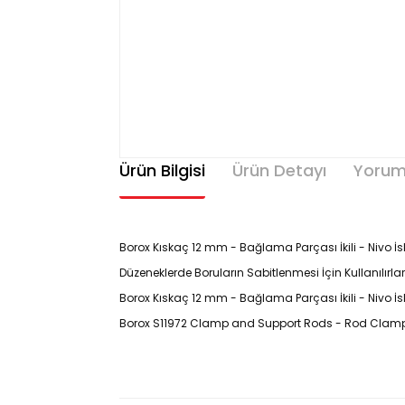
Ürün Bilgisi
Ürün Detayı
Yorum
Borox Kıskaç 12 mm - Bağlama Parçası İkili - Nivo İske
Düzeneklerde Boruların Sabitlenmesi İçin Kullanılırla
Borox Kıskaç 12 mm - Bağlama Parçası İkili - Nivo İ
Borox S11972 Clamp and Support Rods - Rod Clamps 
Ürün
Kodu : S11972