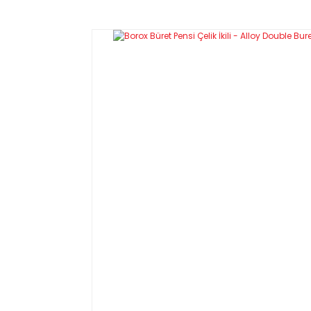
Özellikleri
·
Kimyasallara, korozyona, ısıya ve darbelere dayanı
·
Düzeneklerde boruların sabitlenmesi için kullanılır
·
10 mm için 3noluanahtar, 12 mm için 4noluanahtar
·
Çeneler 10 ve 12 mm kavrama çapına kadar vida ko
Teknik Özellikleri:
Kod
Boyut (enxboy)
S11972.010
20x30 mm
S11972.012
25x35 mm