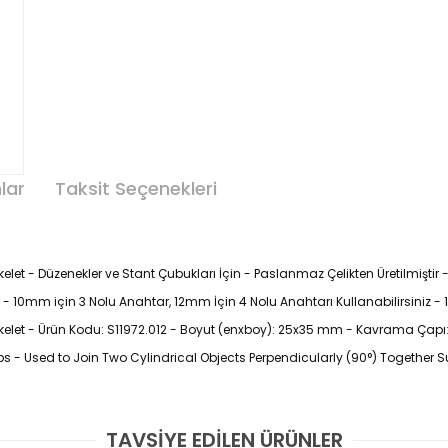
lar
Taksit Seçenekleri
let - Düzenekler ve Stant Çubukları İçin - Paslanmaz Çelikten Üretilmiştir - 
r - 10mm için 3 Nolu Anahtar, 12mm İçin 4 Nolu Anahtarı Kullanabilirsiniz - 
skelet - Ürün Kodu: S11972.012 - Boyut (enxboy): 25x35 mm - Kavrama Çapı
- Used to Join Two Cylindrical Objects Perpendicularly (90°) Together 
TAVSİYE EDİLEN ÜRÜNLER