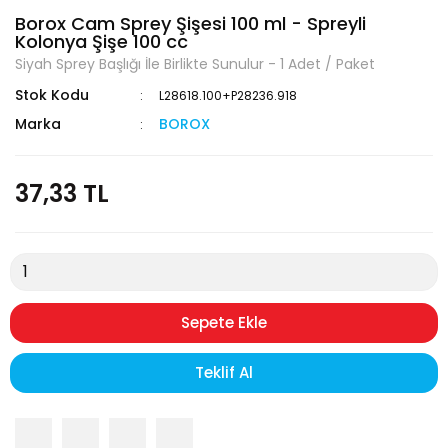
Borox Cam Sprey Şişesi 100 ml - Spreyli
Kolonya Şişe 100 cc
Siyah Sprey Başlığı İle Birlikte Sunulur - 1 Adet / Paket
Stok Kodu
L28618.100+P28236.918
Marka
BOROX
37,33 TL
Sepete Ekle
Teklif Al