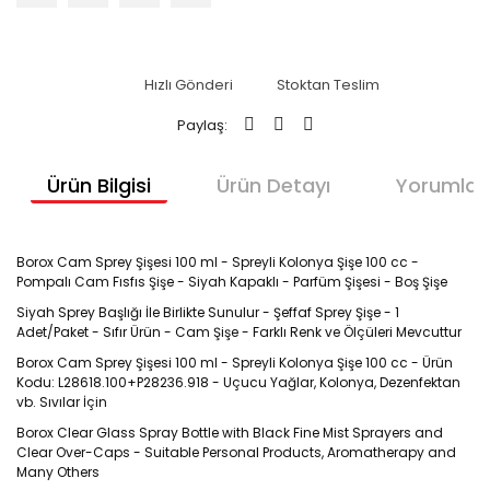
Hızlı Gönderi
Stoktan Teslim
Paylaş:
Ürün Bilgisi
Ürün Detayı
Yorumlar
Borox Cam Sprey Şişesi 100 ml - Spreyli Kolonya Şişe 100 cc -
Pompalı Cam Fısfıs Şişe - Siyah Kapaklı - Parfüm Şişesi - Boş Şişe
Siyah Sprey Başlığı İle Birlikte Sunulur - Şeffaf Sprey Şişe - 1
Adet/Paket - Sıfır Ürün - Cam Şişe - Farklı Renk ve Ölçüleri Mevcuttur
Borox Cam Sprey Şişesi 100 ml - Spreyli Kolonya Şişe 100 cc - Ürün
Kodu: L28618.100+P28236.918 - Uçucu Yağlar, Kolonya, Dezenfektan
vb. Sıvılar İçin
Borox
Clear Glass Spray Bottle with Black Fine Mist Sprayers and
Clear Over-Caps
- Suitable Personal Products, Aromatherapy and
Many Others