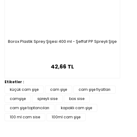
Borox Plastik Sprey Şişesi 400 ml - Şeffaf PP Spreyli Şişe
42,66 TL
Etiketler :
küçük cam şişe
cam şişe
cam şişe fiyatları
camşişe
spreyli sise
bos sise
cam şişe toptancıları
kapaklı cam şişe
100 ml cam sise
100ml cam şişe