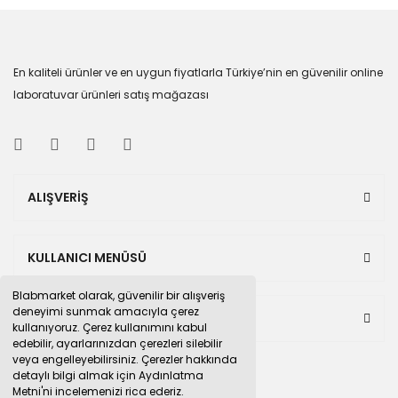
En kaliteli ürünler ve en uygun fiyatlarla Türkiye’nin en güvenilir online
laboratuvar ürünleri satış mağazası
ALIŞVERİŞ
KULLANICI MENÜSÜ
Blabmarket olarak, güvenilir bir alışveriş
deneyimi sunmak amacıyla çerez
BULUNDUĞUMUZ PAZAR YERLERİ
kullanıyoruz. Çerez kullanımını kabul
edebilir, ayarlarınızdan çerezleri silebilir
veya engelleyebilirsiniz. Çerezler hakkında
detaylı bilgi almak için Aydınlatma
Metni'ni incelemenizi rica ederiz.