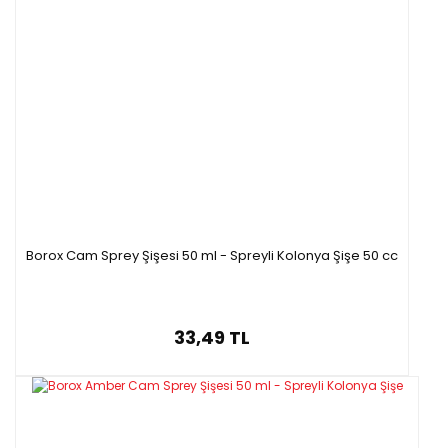
mm
Z28618.050+P28236.918
Mavi
Siyah
50 ml
90 mm
15
35 m
mm
Z28618.100+P28236.918
Mavi
Siyah
100 ml
110 mm
15
45 m
mm
Borox Cam Sprey Şişesi 50 ml - Spreyli Kolonya Şişe 50 cc
33,49 TL