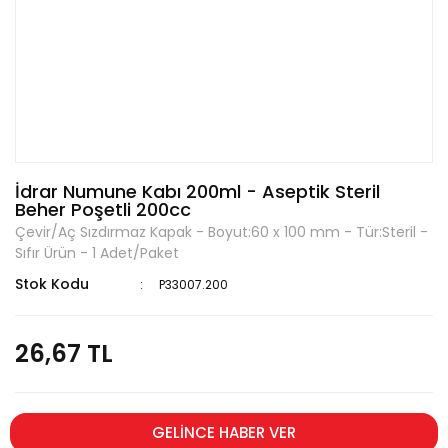
İdrar Numune Kabı 200ml - Aseptik Steril
Beher Poşetli 200cc
Çevir/Aç Sızdırmaz Kapak - Boyut:60 x 100 mm - Tür:Steril -
Sıfır Ürün - 1 Adet/Paket
Stok Kodu
P33007.200
26,67 TL
GELİNCE HABER VER