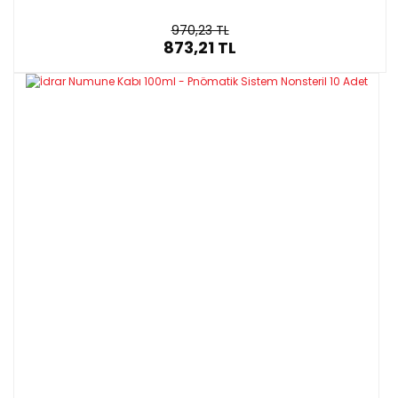
970,23 TL
873,21 TL