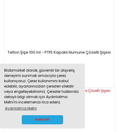
Teflon Şişe 100 ml - PTFE Kapaklı Numune Çözelti Şişesi
Blabmarket olarak, güvenilir bir alışveriş
3.760,56 TL
deneyimi sunmak amacıyla çerez
kullanıyoruz. Çerez kullanımını kabul
edebilir, ayarlarınızdan çerezleri silebilir
veya engelleyebilirsiniz. Çerezler hakkında
detaylı bilgi almak için Aydınlatma
Metni'ni incelemenizi rica ederiz.
Aydınlatma Metni
WHATSAPP İLETİŞİM
Kabul Et