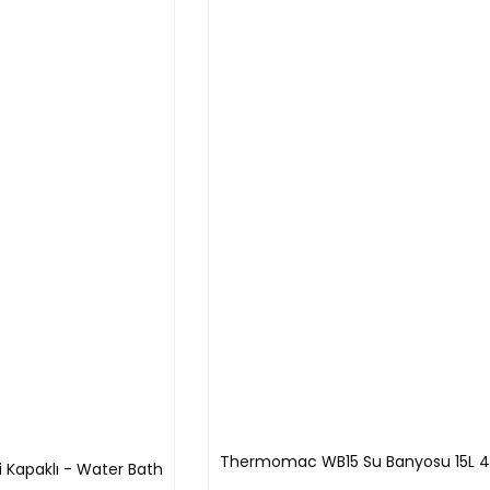
.
ımcı olur.
 indirir.
Thermomac WB15 Su Banyosu 15L 4 H
Kapaklı - Water Bath