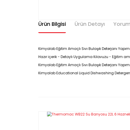
Ürün Bilgisi
Ürün Detayı
Yorum
Kimyalab Eğitim Amaçlı Sıvı Bulaşık Deterjanı Yapım Kit
Hazır içerik - Detaylı Uygulama Kılavuzu - Eğitim 
Kimyalab Eğitim Amaçlı Sıvı Bulaşık Deterjanı Yapım 
Kimyalab Educational Liquid Dishwashing Detergent 
Kimyalab Eğitim Amaçlı Sıvı Bulaşık Dete
kapsamlı bir eğitim setidir. Kit sayes
aşamalarını adım adım deney
Ürün Özellikleri
Eğitim amaçlı hazırlanmıştır.