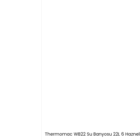
Yaklaşık 4 kg üretim kapasitesine sahiptir.
Detaylı uygulama kılavuzu dahildir.
Gerçek üretim prosesini uygulamalı olarak öğretir
Laboratuvar ve eğitim ortamları için uygundur.
Kimyasal formülasyon mantığını öğrenmeye yard
Hazır içerik sayesinde ek malzeme ihtiyacını en aza
Thermomac WB22 Su Banyosu 22L 6 Hazneli 