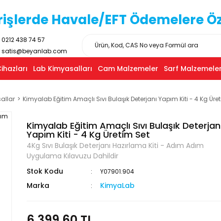
işlerde Havale/EFT Ödemelere Özel
0212 438 74 57
satis@beyanlab.com
ihazları
Lab Kimyasalları
Cam Malzemeler
Sarf Malzemeler
allar
Kimyalab Eğitim Amaçlı Sıvı Bulaşık Deterjanı Yapım Kiti - 4 Kg Üre
Kimyalab Eğitim Amaçlı Sıvı Bulaşık Deterjan
Yapım Kiti - 4 Kg Üretim Set
4Kg Sıvı Bulaşık Deterjanı Hazırlama Kiti - Adım Adım
Uygulama Kılavuzu Dahildir
Stok Kodu
Y07901.904
Marka
KimyaLab
6.399,60 TL