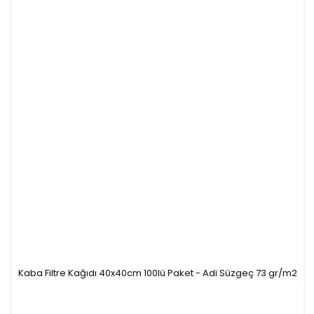
Kaba Filtre Kağıdı 40x40cm 100lü Paket - Adi Süzgeç 73 gr/m2