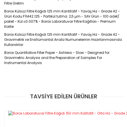
Filtre Üretim
Borox Külsüz Filtre Kağıdı 125 mm Kantitatif - Yavaş Hız - Grade 42 -
Ürün Kodu:F11442.125 - Partikül tutma: 2,5 µm - Sıfır Ürün - 100 adet/
paket - Kül:≤0.007% - Borox Laboratuvar Filtre Kağıtları - Premium
Kalite
Borox Külsüz Filtre Kağıdı 125 mm Kantitatif - Yavaş Hız - Grade 42 -
Gravimetrik ve Enstrümantal Analiz Numunelerinin Hazırlanmasında
Kullanılırlar
Borox Quantitative Filter Paper - Ashless - Slow - Designed for
Gravimetric Analysis and the Preparation of Samples For
Instrumental Analysis
Ürün Kodu: F11442
TAVSİYE EDİLEN ÜRÜNLER
Bu ürüne ilk yorumu siz yapın!
Kantitatif filtre kağıtları yüksek ıslak mukavemet
ve kimyasal dirence sahiptirler. Asitle
Yorum Yaz
sertleştirilmiştir, bu da külü son derece düşük bir
seviyeye indirir. Sert yüzeyleri onları çok çeşitli