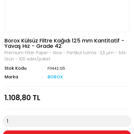
Borox Külsüz Filtre Kağıdı 125 mm Kantitatif -
Yavaş Hız - Grade 42
Premium Filter Paper - Slow - Partikül tutma : 2,5 µm - Sıfır
Ürün - 100 adet/paket
Stok Kodu
F11442.125
Marka
BOROX
1.108,80 TL