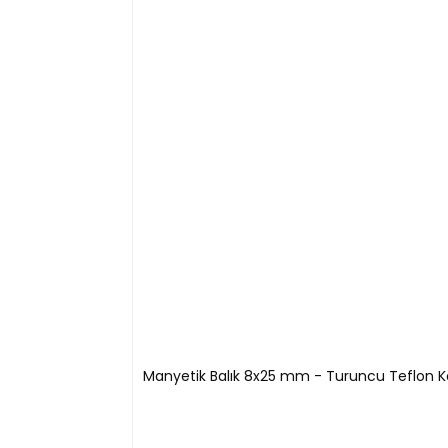
Teknik Özellikleri:
Ürün Kodu
Boy (mm)
Çap
T18219.715
15
T18219.125
25
T18219.154
40
T18219.165
50
T18219.270
70
Manyetik Balık 8x25 mm - Turuncu Teflon Karı