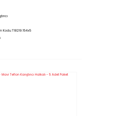
tırıcı
rün Kodu:T18219.154x5
s