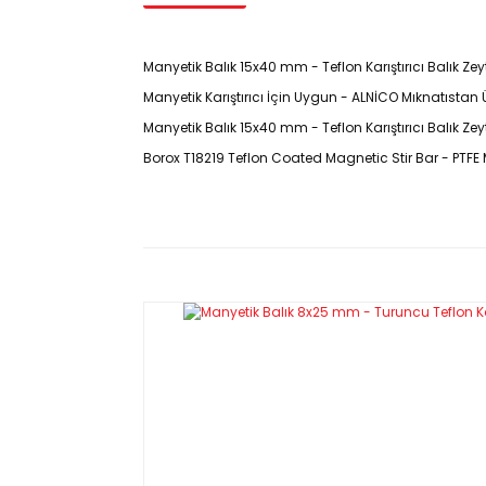
Manyetik Balık 15x40 mm - Teflon Karıştırıcı Balık Zeyti
Manyetik Karıştırıcı İçin Uygun - ALNİCO Mıknatıstan
Manyetik Balık 15x40 mm - Teflon Karıştırıcı Balık Zey
Borox T18219 Teflon Coated Magnetic Stir Bar - PTFE M
Ürün
Kodu : T18219
Özellikleri
Yüzeyi PTFE ile kaplanmış aluminyum, nikel, demir 
Zeytin formlu olan bu tip manyetik balıklar özelli
·
Parlak yüzeyleri ile mükemmel merkezlemeyi ve etk
·
Yumurta biçimli tasarımları sayesinde yuvarlak t
ederler.
Tüm 