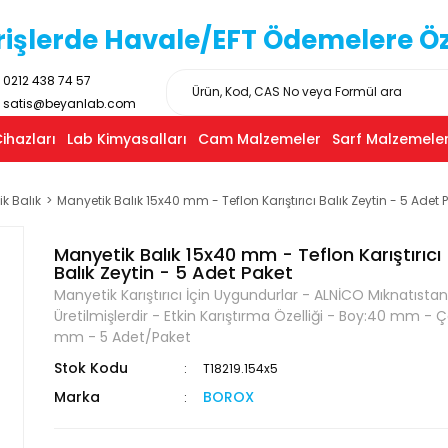
işlerde Havale/EFT Ödemelere Özel
0212 438 74 57
satis@beyanlab.com
ihazları
Lab Kimyasalları
Cam Malzemeler
Sarf Malzemeler
k Balık
Manyetik Balık 15x40 mm - Teflon Karıştırıcı Balık Zeytin - 5 Adet 
Manyetik Balık 15x40 mm - Teflon Karıştırıcı
Balık Zeytin - 5 Adet Paket
Manyetik Karıştırıcı İçin Uygundurlar - ALNİCO Mıknatıstan
Üretilmişlerdir - Etkin Karıştırma Özelliği - Boy:40 mm - Ç
mm - 5 Adet/Paket
Stok Kodu
T18219.154x5
Marka
BOROX