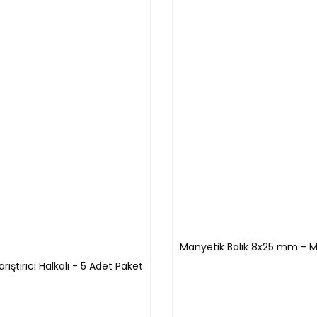
(mm)
7
10
15
16
20
Manyetik Balık 8x25 mm - Mav
ştırıcı Halkalı - 5 Adet Paket