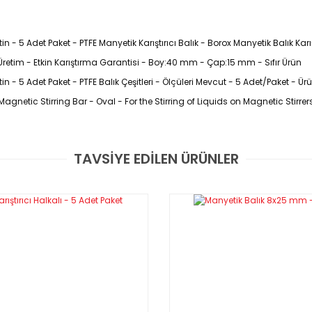
n - 5 Adet Paket - PTFE Manyetik Karıştırıcı Balık - Borox Manyetik Balık Karış
 Üretim - Etkin Karıştırma Garantisi - Boy:40 mm - Çap:15 mm - Sıfır Ürün
tin - 5 Adet Paket - PTFE Balık Çeşitleri - Ölçüleri Mevcut - 5 Adet/Paket - Ü
agnetic Stirring Bar - Oval - For the Stirring of Liquids on Magnetic Stirrer
TAVSİYE EDİLEN ÜRÜNLER
Bu ürüne ilk yorumu siz yapın!
ve kobalt alaşımı olan ALNİCO mıknatıstan üretilirler
kle yuvarlak tabanlı balonlar ile kullanım amaçlı tasarlanmışlardır
Yorum Yaz
in karıştırmayı garanti ederler
abanlara tam olarak uyum gösterirler ve etkin karıştırmayı garanti
Ölçüler Mevcuttur