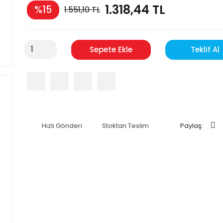
1.318,44 TL
%15
1.551,10 TL
Sepete Ekle
Teklif Al
Hızlı Gönderi
Stoktan Teslim
Paylaş: