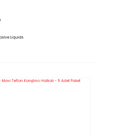
r
rosive Liquids