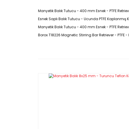
Manyetik Balık Tutucu - 400 mm Esnek - PTFE Retriever
Esnek Saplı Balık Tutucu - Ucunda PTFE Kaplanmış Kuvv
Manyetik Balık Tutucu - 400 mm Esnek - PTFE Retriever
Borox T18226 Magnetic Stirring Bar Retriever - PTFE - 
Ürün Kodu : T18226.400
Özellikleri
Ürün bir sapın ucunda yer alan yüzeyi PTFE kapla
İşlem sonrasında manyetik balıkların kolaylıkla ka
Manyetik balıkların agresif çözeltilerden bile ris
azaltırlar.
Esnek saplı manyetik balık tutucu erlen gibi zor erişi