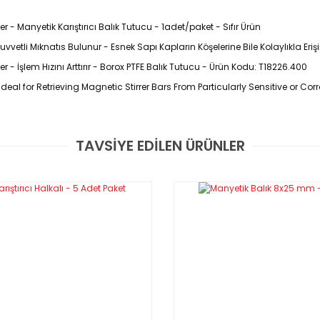
 - Manyetik Karıştırıcı Balık Tutucu - 1adet/paket - Sıfır Ürün
etli Mıknatıs Bulunur - Esnek Sapı Kapların Köşelerine Bile Kolaylıkla Erişi
 - İşlem Hızını Arttırır - Borox PTFE Balık Tutucu - Ürün Kodu: T18226.400
Ideal for Retrieving Magnetic Stirrer Bars From Particularly Sensitive or Cor
TAVSİYE EDİLEN ÜRÜNLER
Bu ürüne ilk yorumu siz yapın!
Yorum Yaz
nmış kuvvetli bir mıknatıstan oluşur.
p diplerinden alınmaları için kullanılırlar.
k içermeden alınmalarını sağlarlar ve balıkların kaybolma riskini
len kapların köşelerine bile kolaylıkla erişir ve işlem hızını arttırır.