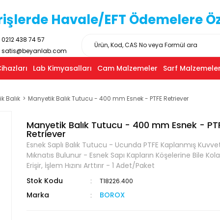
işlerde Havale/EFT Ödemelere Özel
0212 438 74 57
satis@beyanlab.com
ihazları
Lab Kimyasalları
Cam Malzemeler
Sarf Malzemeler
k Balık
Manyetik Balık Tutucu - 400 mm Esnek - PTFE Retriever
Manyetik Balık Tutucu - 400 mm Esnek - PT
Retriever
Esnek Saplı Balık Tutucu - Ucunda PTFE Kaplanmış Kuvvet
Mıknatıs Bulunur - Esnek Sapı Kapların Köşelerine Bile Kola
Erişir, İşlem Hızını Arttırır - 1 Adet/Paket
Stok Kodu
T18226.400
Marka
BOROX