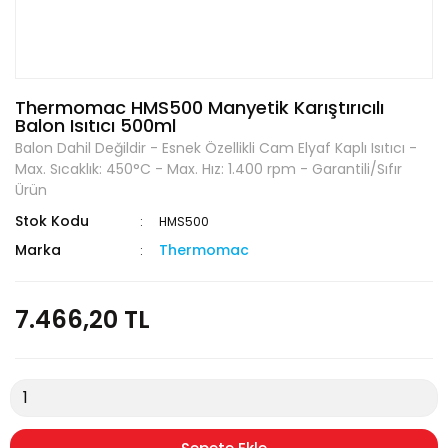
Thermomac HMS500 Manyetik Karıştırıcılı
Balon Isıtıcı 500ml
Balon Dahil Değildir - Esnek Özellikli Cam Elyaf Kaplı Isıtıcı -
Max. Sıcaklık: 450°C - Max. Hız: 1.400 rpm - Garantili/Sıfır
Ürün
Stok Kodu
HMS500
Marka
Thermomac
7.466,20 TL