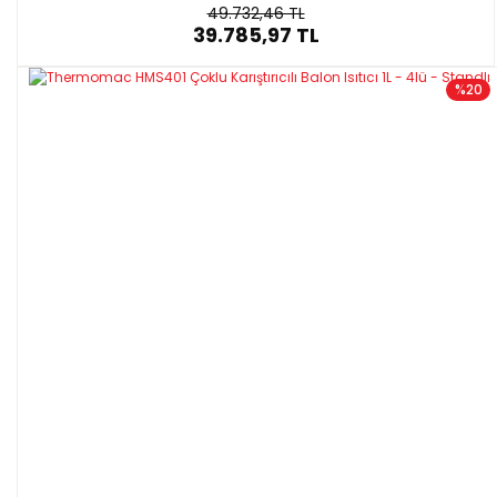
49.732,46 TL
39.785,97 TL
%20