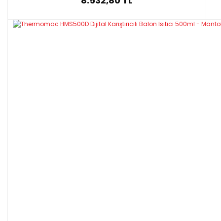
8.532,80 TL
Ambalaj boyutu,mm
230×230×170
Voltaj,V
220V, 50Hz
Mak. Kulanılan Sıcaklık. ⁰C
450⁰C
250 W
Güç