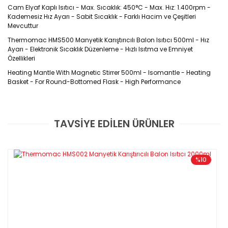
Cam Elyaf Kaplı Isıtıcı - Max. Sıcaklık: 450°C - Max. Hız: 1.400rpm -
Kademesiz Hız Ayarı - Sabit Sıcaklık - Farklı Hacim ve Çeşitleri
Mevcuttur
Thermomac HMS500 Manyetik Karıştırıcılı Balon Isıtıcı 500ml - Hız
Ayarı - Elektronik Sıcaklık Düzenleme - Hızlı Isıtma ve Emniyet
Özellikleri
Heating Mantle With Magnetic Stirrer 500ml - Isomantle - Heating
Basket - For Round-Bottomed Flask - High Performance
Sıcağa dayanıklı ve esnek
TAVSİYE EDİLEN ÜRÜNLER
Bu ürüne ilk yorumu siz yapın!
özelliğe sahip cam elyaf kaplı
ısıtıcı cihaz maksimum 450°C
Yorum Yaz
%10
sıcaklığa kadar ısıtma
sağlayabilir