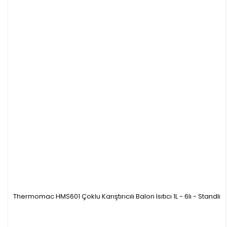
Thermomac HMS601 Çoklu Karıştırıcılı Balon Isıtıcı 1L - 6lı - Standlı