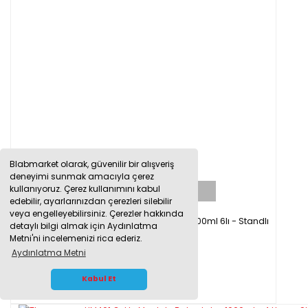
Blabmarket olarak, güvenilir bir alışveriş
deneyimi sunmak amacıyla çerez
kullanıyoruz. Çerez kullanımını kabul
TÜKENDİ
edebilir, ayarlarınızdan çerezleri silebilir
veya engelleyebilirsiniz. Çerezler hakkında
Thermomac HM650x Çoklu Balon Isıtıcı 500ml 6lı - Standlı
detaylı bilgi almak için Aydınlatma
Metni'ni incelemenizi rica ederiz.
Aydınlatma Metni
26.665,00 TL
WHATSAPP İLETİŞİM
Kabul Et