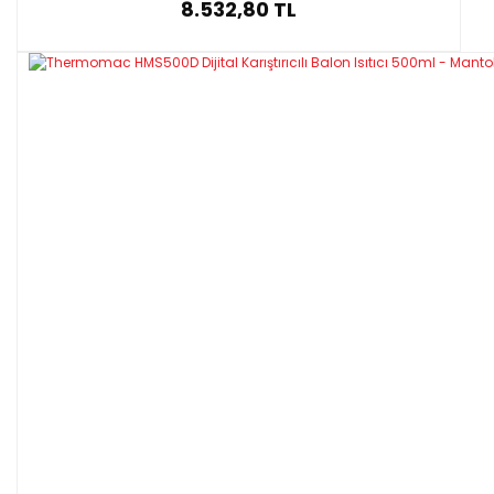
8.532,80 TL
Net / Brüt Ağırlık (kg) : 8/10