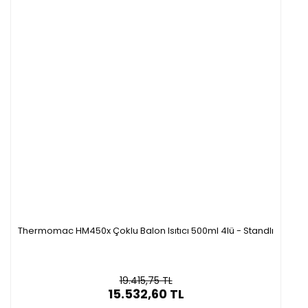
Thermomac HM450x Çoklu Balon Isıtıcı 500ml 4lü - Standlı
19.415,75 TL
15.532,60 TL