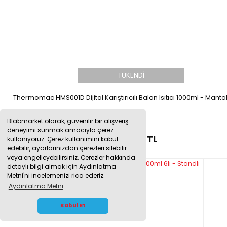
TÜKENDİ
Thermomac HMS001D Dijital Karıştırıcılı Balon Isıtıcı 1000ml - Mantolu
Blabmarket olarak, güvenilir bir alışveriş
deneyimi sunmak amacıyla çerez
11.877,23 TL
kullanıyoruz. Çerez kullanımını kabul
edebilir, ayarlarınızdan çerezleri silebilir
veya engelleyebilirsiniz. Çerezler hakkında
detaylı bilgi almak için Aydınlatma
Metni'ni incelemenizi rica ederiz.
Aydınlatma Metni
WHATSAPP İLETİŞİM
Kabul Et