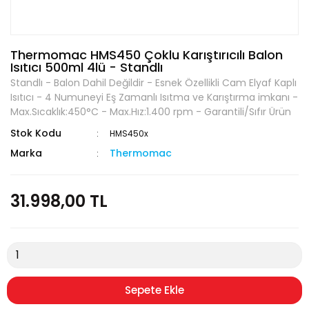
Thermomac HMS450 Çoklu Karıştırıcılı Balon
Isıtıcı 500ml 4lü - Standlı
Standlı - Balon Dahil Değildir - Esnek Özellikli Cam Elyaf Kaplı
Isıtıcı - 4 Numuneyi Eş Zamanlı Isıtma ve Karıştırma imkanı -
Max.Sıcaklık:450°C - Max.Hız:1.400 rpm - Garantili/Sıfır Ürün
Stok Kodu
HMS450x
Marka
Thermomac
31.998,00 TL
Sepete Ekle