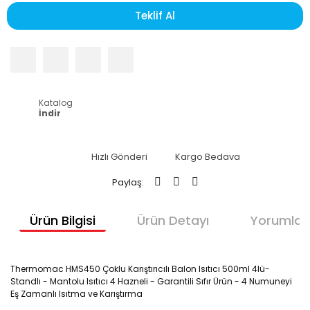
Teklif Al
Katalog
İndir
Hızlı Gönderi
Kargo Bedava
Paylaş:
Ürün Bilgisi
Ürün Detayı
Yorumlar
Thermomac HMS450 Çoklu Karıştırıcılı Balon Isıtıcı 500ml 4lü-
Standlı - Mantolu Isıtıcı 4 Hazneli - Garantili Sıfır Ürün - 4 Numuneyi
Eş Zamanlı Isıtma ve Karıştırma