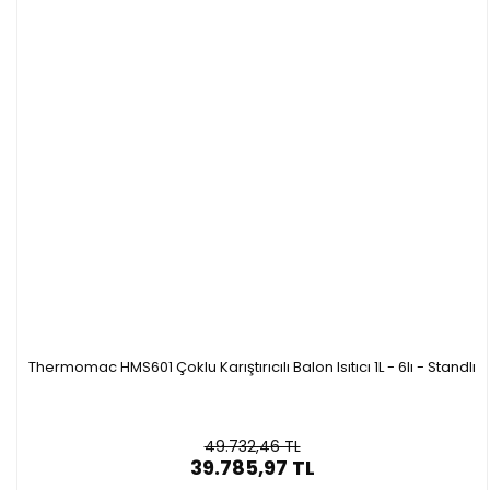
Thermomac HMS601 Çoklu Karıştırıcılı Balon Isıtıcı 1L - 6lı - Standlı
49.732,46 TL
39.785,97 TL