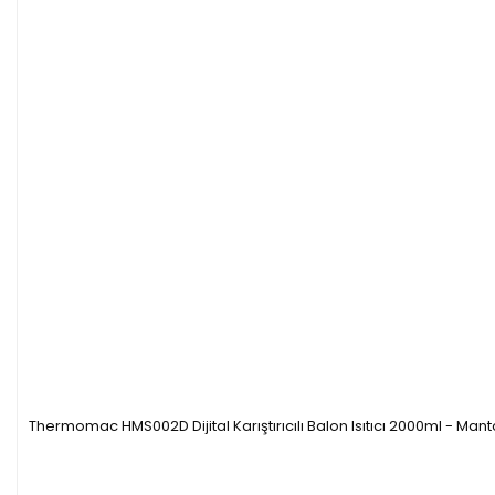
Thermomac HMS002D Dijital Karıştırıcılı Balon Isıtıcı 2000ml - Mantol