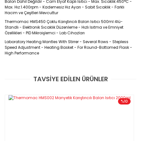
Balon Dahil Değildir - Cam Elyaf Kaplı Isıtıcı - Max. Sıcaklık:450°C -
Max. Hız:1.400rpm - Kademesiz Hız Ayarı - Sabit Sıcaklık - Farklı
Hacim ve Çeşitleri Mevcuttur
Thermomac HMS450 Çoklu Karıştırıcılı Balon Isıtıcı 500ml 4lü-
Standlı - Elektronik Sıcaklık Düzenleme - Hızlı Isıtma ve Emniyet
Özellikleri - PID Mikroişlemci - Lab Cihazları
Laboratory Heating Mantles With Stirrer - Several Rows - Stepless
Speed Adjustment - Heating Basket - For Round-Bottomed Flask -
High Performance
Ürün Kodu : HMS450x
TAVSİYE EDİLEN ÜRÜNLER
Bu ürüne ilk yorumu siz yapın!
Sıcağa dayanıklı ve esnek özelliğe sahip cam
elyaf kaplı ısıtıcı cihaz maksimum 450°C
Yorum Yaz
%10
sıcaklığa kadar ısıtma sağlayabilir
STAND İÇİN BİZİMLE İLETİŞİME
GEÇEBİLİRSİNİZ !