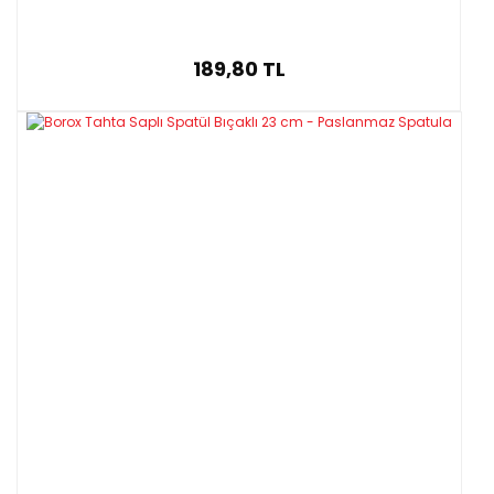
S11198.160
160 mm
Eğri
S11194.160
160 mm
Çapraz
S11197.300
300 mm
Düz
189,80 TL