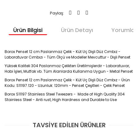
Paylaş:
Ürün Bilgisi
Ürün Detayı
Yorumlar
Borox Penset 12 cm Paslanmaz Çelik - Küt Uç Dişli Düz Cımbız -
Laboratuvar Cımbızı - Tüm Ölçü ve Modeller Mevcuttur - Dişli Penset
Yüksek Kaliteli 304 Paslanmaz Çelikten Üretilmişlerdir - Laboratuvar,
Hobi İşleri, Mutfak vb. Tüm Alanlarda Kullanıma Uygun - Metal Penset
Borox Penset 12 cm Paslanmaz Çelik - Küt Uç Dişli Düz Cımbız - Ürün
Kodu: S11197.120 - Uzunluk: 120mm - Penset Çeşitleri - Çelik Penset
Borox S11197 Stainless Steel Tweezers - Made of High Quality 304
Stainless Steel - Anti rust, High Hardness and Durable to Use
ÜRÜN KODU :
S1119
TAVSİYE EDİLEN ÜRÜNLER
Bu ürüne ilk yorumu siz yapın!
ÜRÜN ÖZELLİKLERİ