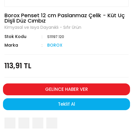
Borox Penset 12 cm Paslanmaz Çelik - Küt Uç
Dişli Düz Cımbız
Kimyasal ve Isıya Dayanıklı - Sıfır Ürün
Stok Kodu
S11197.120
Marka
BOROX
113,91 TL
GELİNCE HABER VER
Teklif Al