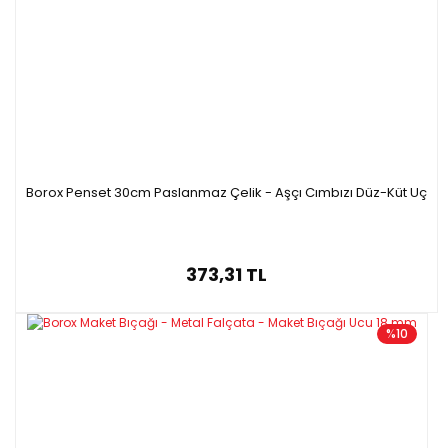
Borox Penset 30cm Paslanmaz Çelik - Aşçı Cımbızı Düz-Küt Uç
373,31 TL
%10