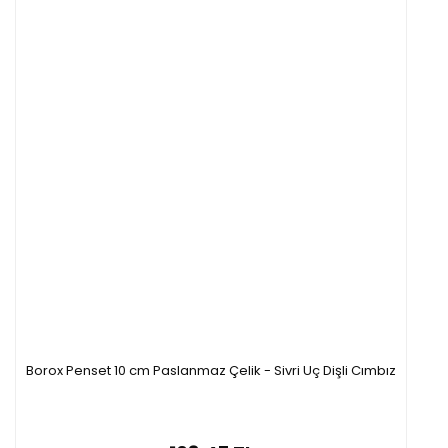
Borox Penset 10 cm Paslanmaz Çelik - Sivri Uç Dişli Cımbız