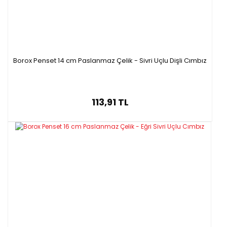
Borox Penset 14 cm Paslanmaz Çelik - Sivri Uçlu Dişli Cımbız
113,91 TL