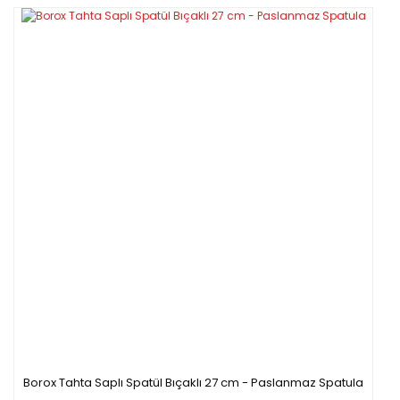
- Kimyasallara, korozyona, ısıya ve darbelere dayanıklı
paslanmaz çelikten üretilirler.
Yorum Yaz
- En yaygın kullanılan pens cinsidir.
- Kalın ve kaynaksız üretim tekniği uzun kullanım garantisi
verir.
TEKNİK ÖZELLİKLERİ
Kod
Uzunluk
Model
S11197.100
100 mm
Düz
S11196.100
100 mm
Düz
S11199.110
110 mm
Düz
S11197.120
120 mm
Düz
S11196.120
120 mm
Düz
S11198.130
130 mm
Eğri
S11196.140
140 mm
Düz
S11197.160
160 mm
Düz
Borox Tahta Saplı Spatül Bıçaklı 27 cm - Paslanmaz Spatula