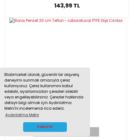
143,99 TL
Blabmarket olarak, güvenilir bir alışveriş
deneyimi sunmak amacıyla çerez
kullanıyoruz. Çerez kullanımını kabul
edebilir, ayarlarınızdan çerezleri silebilir
veya engelleyebilirsiniz. Çerezler hakkında
detaylı bilgi almak için Aydınlatma
Metni'ni incelemenizi rica ederiz.
Aydınlatma Metni
WHATSAPP İLETİŞİM
Kabul Et
TÜKENDİ