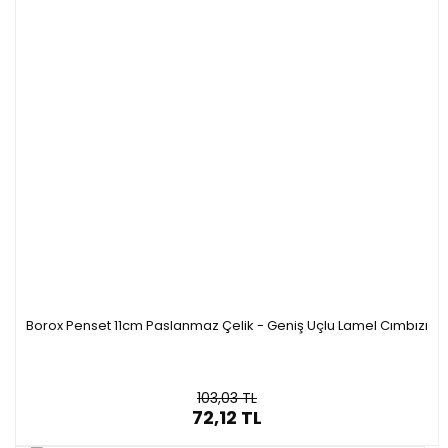
Borox Penset 11cm Paslanmaz Çelik - Geniş Uçlu Lamel Cımbızı
103,03 TL
72,12 TL