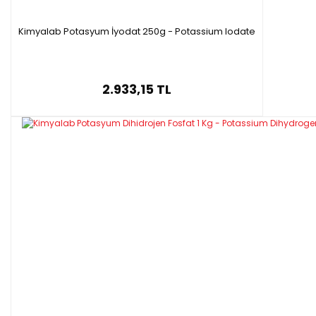
Molar kütle: 184.24 g/mol
·
Kimyalab Potasyum İyodat 250g - Potassium Iodate
Ambalaj : 1 kg plastik şişe
·
2.933,15 TL