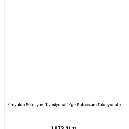
Kimyalab Potasyum Tiyosiyanat 1Kg - Potassium Thiocyanate
1.973,21 TL