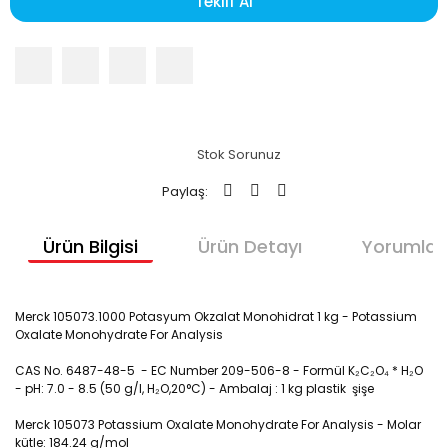
Teklif Al
Stok Sorunuz
Paylaş:
Ürün Bilgisi
Ürün Detayı
Yorumlar
Merck 105073.1000 Potasyum Okzalat Monohidrat 1 kg - Potassium
Oxalate Monohydrate For Analysis
CAS No. 6487-48-5 - EC Number 209-506-8 - Formül K₂C₂O₄ * H₂O
- pH: 7.0 - 8.5 (50 g/l, H₂O,20°C) - Ambalaj : 1 kg plastik şişe
Merck 105073 Potassium Oxalate Monohydrate For Analysis - Molar
kütle: 184.24 g/mol