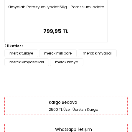
Kimyalab Potasyum İyodat 50g - Potassium Iodate
799,95 TL
Etiketler :
merck türkiye
merck millipore
merck kimyasal
merck kimyasalları
merck kimya
Kargo Bedava
2500 TL Üzeri Ücretsiz Kargo
Whatsapp İletişim