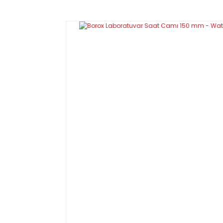
Özellikleri
-Saat camları her cins kimyasal mad
-Dış duvarlar yüksek et kalınlığına
-Beher ağzını kapatacak şekilde kull
-280 °C (400 °F) 'ye kadar olan sıcak
Ürün Kodu
Bo
T18180.060
T18180.090
T18180.120