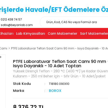
işlerde Havale/EFT Ödemelere Özel
0212 438 74 57
satis@beyanlab.com
ihazları
Lab Kimyasalları
Cam Malzemeler
Sarf Malzemeler
Camı
PTFE Laboratuvar Teflon Saat Camı 90 mm - Isıya Dayanıklı - 10 
PTFE Laboratuvar Teflon Saat Camı 90 mm 
Isıya Dayanıklı - 10 Adet Toptan
Yüksek Dirençli Teflon - 280 °C (400 °F)'ye Kadar Güvenl
Kullanım - 250 ml Beher için - Sıfır Ürün - 10 Adet/paket
Stok Kodu
T18180.090X10
Marka
BOROX
8.376,72 TL