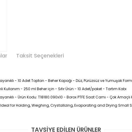
lar
Taksit Seçenekleri
yanıklı - 10 Adet Toptan - Beher Kapağı - Düz, Pürüzsüz ve Yumuşak For
i Kullanım - 250 ml Beher için - Sıfır Ürün - 10 Adet/paket - Tartım Kabı
yanıklı - Ürün Kodu: T18180.090x10 - Borox PTFE Saat Camı - Çok Amaçlı
Ideal for Holding, Weighing, Crystallizing, Evaporating and Drying Small
TAVSİYE EDİLEN ÜRÜNLER