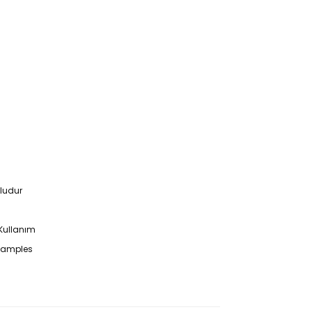
mludur
 Kullanım
 Samples