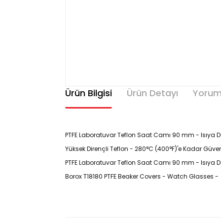
Ürün Bilgisi
Ürün Detayı
Yorum
PTFE Laboratuvar Teflon Saat Camı 90 mm - Isıya Da
Yüksek Dirençli Teflon - 280°C (400°F)'e Kadar Güvenl
PTFE Laboratuvar Teflon Saat Camı 90 mm - Isıya Da
Borox T18180 PTFE Beaker Covers - Watch Glasses - 
Ürün Kodu : T18180