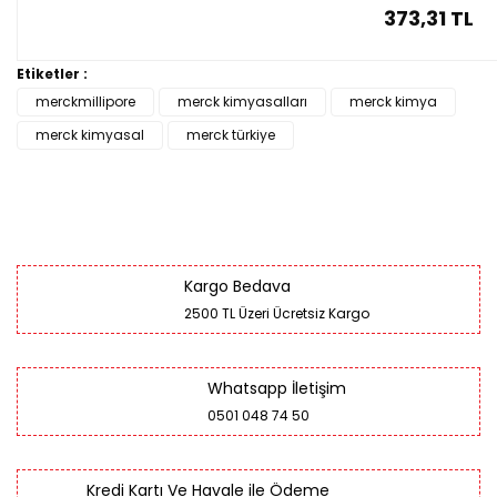
373,31 TL
Etiketler :
merckmillipore
merck kimyasalları
merck kimya
merck kimyasal
merck türkiye
Kargo Bedava
2500 TL Üzeri Ücretsiz Kargo
Whatsapp İletişim
0501 048 74 50
Kredi Kartı Ve Havale ile Ödeme