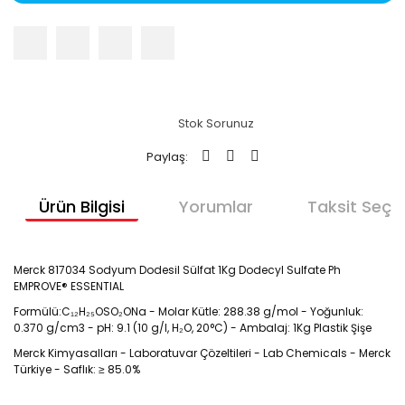
Stok Sorunuz
Paylaş:
Ürün Bilgisi
Yorumlar
Taksit Seçen
Merck 817034 Sodyum Dodesil Sülfat 1Kg Dodecyl Sulfate Ph
EMPROVE® ESSENTIAL
Formülü:C₁₂H₂₅OSO₂ONa - Molar Kütle: 288.38 g/mol - Yoğunluk:
0.370 g/cm3 - pH: 9.1 (10 g/l, H₂O, 20°C) - Ambalaj: 1Kg Plastik Şişe
Merck Kimyasalları - Laboratuvar Çözeltileri - Lab Chemicals - Merck
Türkiye - Saflık: ≥ 85.0%