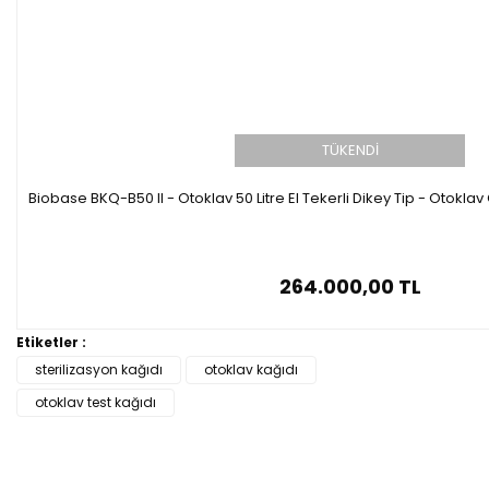
TÜKENDİ
Biobase BKQ-B50 II - Otoklav 50 Litre El Tekerli Dikey Tip - Otoklav C
264.000,00 TL
Etiketler :
sterilizasyon kağıdı
otoklav kağıdı
otoklav test kağıdı