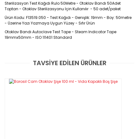
Sterilizasyon Test Kağıdı Rulo 50Metre - Otoklav Bandı 50Adet
Toptan - Otoklav Sterilizasyonu İçin Kullanılır - 50 adet/paket
Ürün Kodu: F13519.050 - Test Kağıdı - Genişlik: 19mm - Boy: 50metre
- Üzerine Yazı Yazmaya Uygun Yüzey - Sıfır Ürün
Otoklav Bandı Autoclave Test Tape - Steam Indicator Tape
19mmx50mm - ISO 111401 Standard
Ürün Kodu : F13519.050
TAVSİYE EDİLEN ÜRÜNLER
Bu ürüne ilk yorumu siz yapın!
Özellikleri
Yorum Yaz
- Ön yüzeyinde renk değiştiren indikatör şeritler bulunur.
·
-Buhar sterilizasyonunda kullanılır.
·
-Üzerindeki indikatörler ortam sıcaklığı buhar sterilizasyon
sıcaklığına eriştiğinde renk değiştirirler.
·
-Renk değişimi; açık sarıdan koyu kahverengiye
·
-İz bırakmaz, kolayca sökülebilir ve yazı yazılabilir yüzeye
sahiptir.