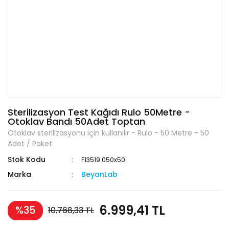
Sterilizasyon Test Kağıdı Rulo 50Metre -
Otoklav Bandı 50Adet Toptan
Otoklav sterilizasyonu için kullanılır - Rulo - 50 Metre - 50
Adet / Paket
Stok Kodu
F13519.050x50
Marka
BeyanLab
6.999,41 TL
%35
10.768,33 TL