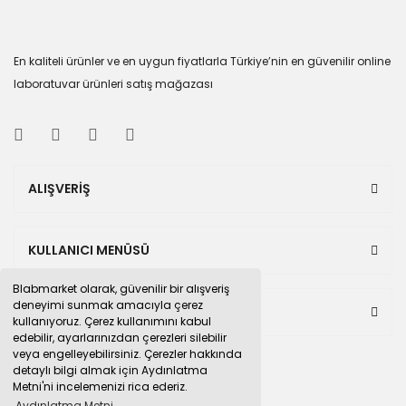
En kaliteli ürünler ve en uygun fiyatlarla Türkiye’nin en güvenilir online
laboratuvar ürünleri satış mağazası
ALIŞVERİŞ
KULLANICI MENÜSÜ
Blabmarket olarak, güvenilir bir alışveriş
deneyimi sunmak amacıyla çerez
BULUNDUĞUMUZ PAZAR YERLERİ
kullanıyoruz. Çerez kullanımını kabul
edebilir, ayarlarınızdan çerezleri silebilir
veya engelleyebilirsiniz. Çerezler hakkında
detaylı bilgi almak için Aydınlatma
Metni'ni incelemenizi rica ederiz.
Aydınlatma Metni