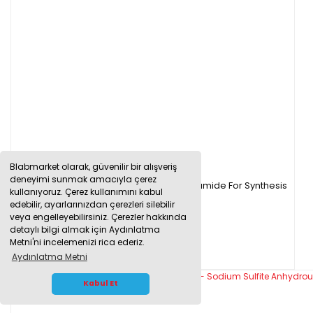
Blabmarket olarak, güvenilir bir alışveriş
deneyimi sunmak amacıyla çerez
Merck 800830.1000 Akrilamid 1Kg - Acrylamide For Synthesis
kullanıyoruz. Çerez kullanımını kabul
edebilir, ayarlarınızdan çerezleri silebilir
veya engelleyebilirsiniz. Çerezler hakkında
detaylı bilgi almak için Aydınlatma
4.471,25 TL
Metni'ni incelemenizi rica ederiz.
Aydınlatma Metni
WHATSAPP İLETİŞİM
Kabul Et