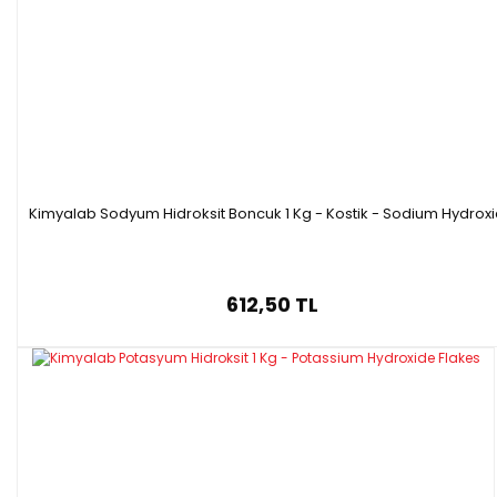
·
Yoğunluk: 1,84 g/cm3
Fiziksel Özellikleri
Sülfürik asit renksiz bir mineral asididir. Suda çözünür. Koroziftir
ve su ile reaksiyonu ekzotermiktir.
Halk arasında Zaç Yağı, Virtol yağı, Akü asidi olarak da bilinir.
Kimyalab Sodyum Hidroksit Boncuk 1 Kg - Kostik - Sodium Hydrox
Kullanım Alanları
Sülfürik asit temizlik maddeleri, boya ve pigmentler, patlayıcılar,
ilaçlar, tutkal, ahşap koruyucular gibi pek çok ürünün
üretiminde kullanılır.
612,50 TL
Yağ rafinasyonunda saflaştırma ajanı, pil üretiminde elektrolit
vazifesiyle çalışır.
Metal sektöründe temizleme, elektrolizle kaplama süreçlerinde
korozif etkisinden faydalanılır.
Birçok reaksiyonda katalizör, pH ayarlayıcı, solvent,
dehidrasyon ajanı, absorbant olarak kullanılır.