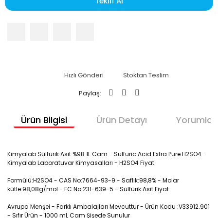
Teklif Al
Hızlı Gönderi
Stoktan Teslim
Paylaş:
Ürün Bilgisi
Ürün Detayı
Yorumlar
Kimyalab Sülfürik Asit %98 1L Cam - Sulfuric Acid Extra Pure H2SO4 -
Kimyalab Laboratuvar Kimyasalları - H2SO4 Fiyat
Formülü:H2SO4 - CAS No:7664-93-9 - Saflık:98,8% - Molar
kütle:98,08g/mol - EC No:231-639-5 - Sülfürik Asit Fiyat
Avrupa Menşei - Farklı Ambalajları Mevcuttur - Ürün Kodu :V33912.901
- Sıfır Ürün - 1000 mL Cam Şişede Sunulur