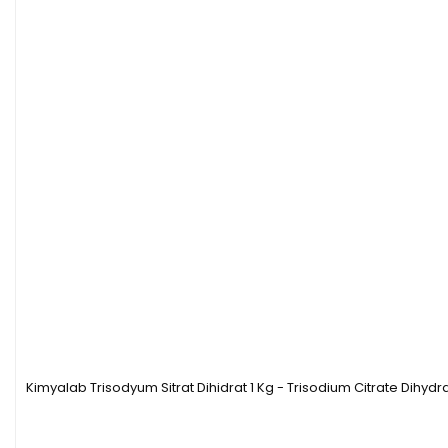
Kimyalab Trisodyum Sitrat Dihidrat 1 Kg - Trisodium Citrate Dihydr