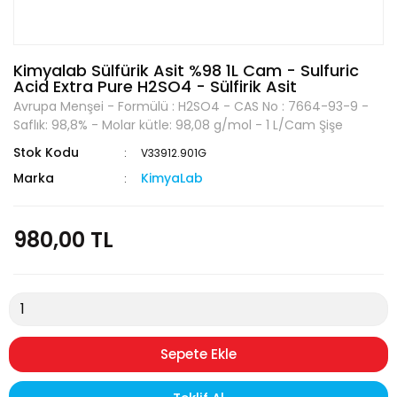
Kimyalab Sülfürik Asit %98 1L Cam - Sulfuric
Acid Extra Pure H2SO4 - Sülfirik Asit
Avrupa Menşei - Formülü : H2SO4 - CAS No : 7664-93-9 -
Saflık: 98,8% - Molar kütle: 98,08 g/mol - 1 L/Cam Şişe
Stok Kodu
V33912.901G
Marka
KimyaLab
980,00 TL
Sepete Ekle