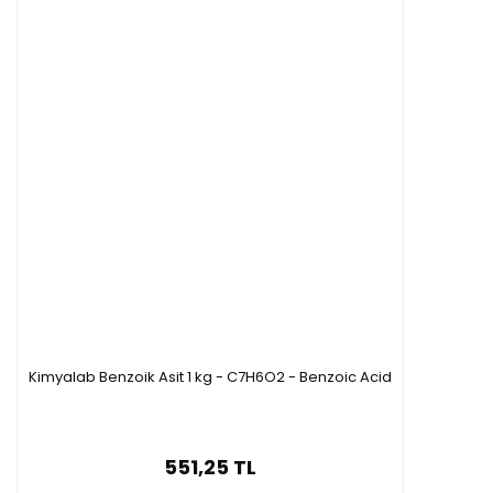
Kimyalab Benzoik Asit 1 kg - C7H6O2 - Benzoic Acid
551,25 TL