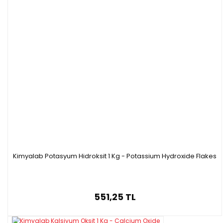
İnsan Sağlığına Etkisi
Sülfürik asit cilt ve göz ile temas ettiğinde yanıklar oluşmasına
sebep olur.
Sülfürik Asit Yanıcı Mıdır?
Sülfürik asit konsantre haldeyken hem oksitleyici hem de
reaktifliği yüksek bir kimyasaldır.
Bu sebeple ek başına yanıcı değilken ahşap, kağıt, şeker gibi pek
çok organik maddeyi karbonlu bir kalıntı bırakarak
kömürleştirir.
Kimyalab Potasyum Hidroksit 1 Kg - Potassium Hydroxide Flakes
551,25 TL