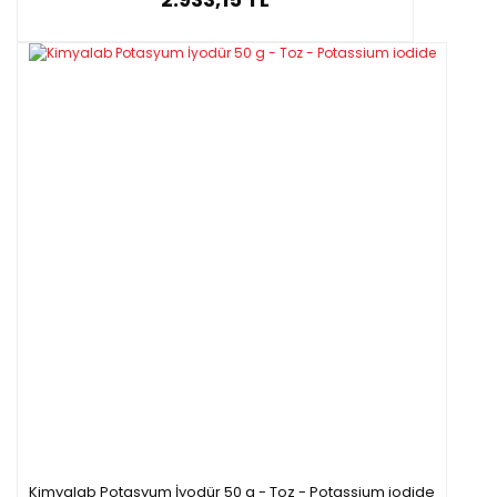
Kimyalab Potasyum İyodür 50 g - Toz - Potassium iodide