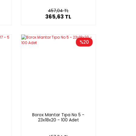
457,04 TL
365,63 TL
%20
-
Borox Mantar Tıpa No 5 -
23x18x20 - 100 Adet