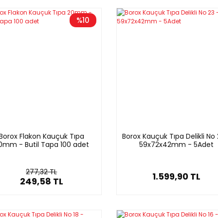
%10
Borox Flakon Kauçuk Tıpa
Borox Kauçuk Tıpa Delikli No 
0mm - Butil Tapa 100 adet
59x72x42mm - 5Adet
277,32 TL
1.599,90 TL
249,58 TL