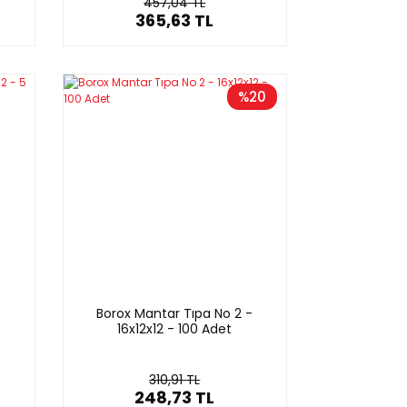
457,04 TL
365,63 TL
%20
-
Borox Mantar Tıpa No 2 -
16x12x12 - 100 Adet
310,91 TL
248,73 TL