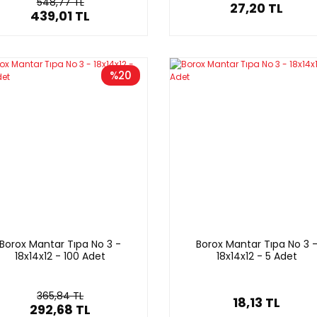
548,77 TL
27,20 TL
439,01 TL
%20
Borox Mantar Tıpa No 3 -
Borox Mantar Tıpa No 3 
18x14x12 - 100 Adet
18x14x12 - 5 Adet
365,84 TL
18,13 TL
292,68 TL