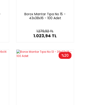
-
Borox Mantar Tıpa No 15 -
43x38x16 - 100 Adet
1.279,92 TL
1.023,94 TL
%20