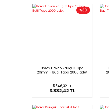
%30
Borox Flakon Kauçuk Tıpa
20mm - Butil Tapa 2000 adet
2
5.546,32 TL
3.882,42 TL