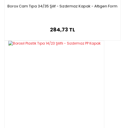
Borox Cam Tıpa 34/35 Şilif - Sızdırmaz Kapak - Altıgen Form
284,73 TL