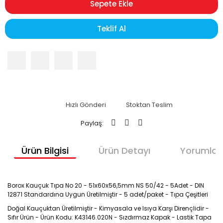
Sepete Ekle
Teklif Al
Hızlı Gönderi
Stoktan Teslim
Paylaş:
Ürün Bilgisi
Ürün Detayı
Yorumlar
Borox Kauçuk Tıpa No 20 - 51x60x56,5mm NS 50/42 - 5Adet - DIN
12871 Standardına Uygun Üretilmiştir - 5 adet/paket - Tıpa Çeşitleri
Doğal Kauçuktan Üretilmiştir - Kimyasala ve Isıya Karşı Dirençlidir -
Sıfır Ürün - Ürün Kodu: K43146.020N - Sızdırmaz Kapak - Lastik Tapa