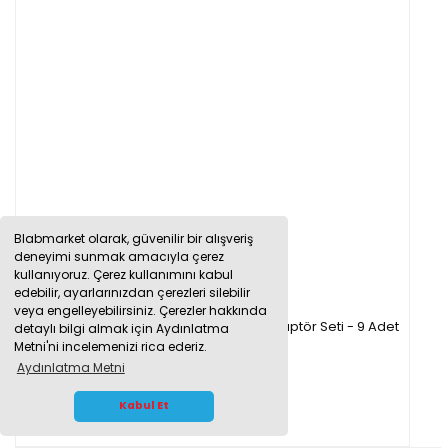
Blabmarket olarak, güvenilir bir alışveriş
deneyimi sunmak amacıyla çerez
kullanıyoruz. Çerez kullanımını kabul
edebilir, ayarlarınızdan çerezleri silebilir
veya engelleyebilirsiniz. Çerezler hakkında
Borox Guko Seti - Nuçe Erlen Tıpası - Adaptör Seti - 9 Adet
detaylı bilgi almak için Aydınlatma
Metni'ni incelemenizi rica ederiz.
Aydınlatma Metni
650,79 TL
WHATSAPP İLETİŞİM
Kabul Et