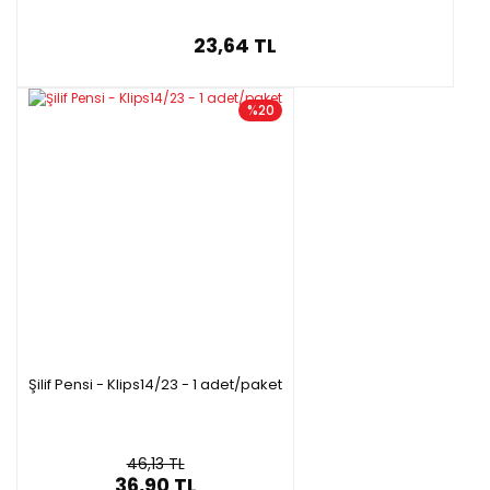
23,64 TL
%20
Şilif Pensi - Klips14/23 - 1 adet/paket
46,13 TL
36,90 TL