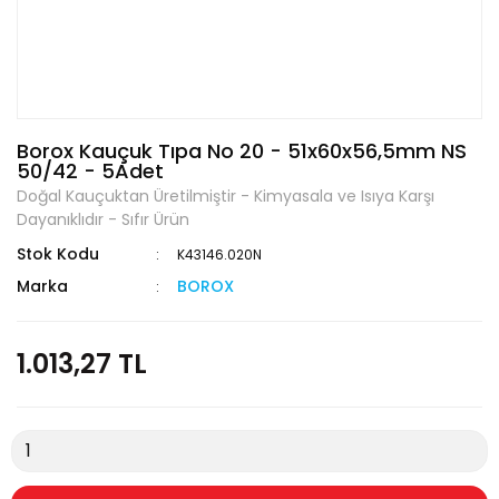
Borox Kauçuk Tıpa No 20 - 51x60x56,5mm NS
50/42 - 5Adet
Doğal Kauçuktan Üretilmiştir - Kimyasala ve Isıya Karşı
Dayanıklıdır - Sıfır Ürün
Stok Kodu
K43146.020N
Marka
BOROX
1.013,27 TL