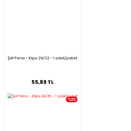
Şilif Pensi - Klips 29/32 - 1 adet/paket
55,89 TL
%20