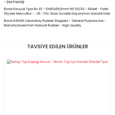
- Şişe Kapağı
Borox Kauçuk Tıpa No 20 - 51x60x56,5mm NS 50/42 - 5Adet - Farklı
Ölçüleri Mevcuttur - -25 -70C Arası Sıcaklık Dayanımını Garanti Eder
Borox K43146 Laboratory Rubber Stoppers - General Purpose Use -
Manufactured from Natural Rubber - High Quality
Ürün Kodu : K43146
TAVSİYE EDİLEN ÜRÜNLER
Özellikleri
Bu ürüne ilk yorumu siz yapın!
45-50 A sertlik derecesinde
katkısız ve en iyi doğal kauçuktan
DIN 12871 standardına uygun olarak üretilmiştir
Yorum Yaz
Mükemmel kimyasal direnci ve - 25-70 °C arası sıcaklık
dayanımını garanti eder