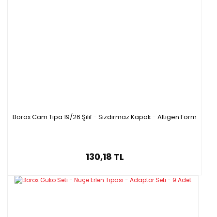
Borox Cam Tıpa 19/26 Şilif - Sızdırmaz Kapak - Altıgen Form
130,18 TL