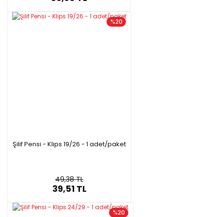
%20
Şilif Pensi - Klips 19/26 - 1 adet/paket
49,38 TL
39,51 TL
%20