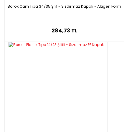
Borox Cam Tıpa 34/35 Şilif - Sızdırmaz Kapak - Altıgen Form
284,73 TL