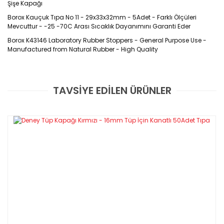
Şişe Kapağı
Borox Kauçuk Tıpa No 11 - 29x33x32mm - 5Adet - Farklı Ölçüleri
Mevcuttur - -25 -70C Arası Sıcaklık Dayanımını Garanti Eder
Borox K43146 Laboratory Rubber Stoppers - General Purpose Use -
Manufactured from Natural Rubber - High Quality
Ürün Kodu : K43146
TAVSİYE EDİLEN ÜRÜNLER
Özellikleri
Bu ürüne ilk yorumu siz yapın!
45-50 A sertlik derecesinde
katkısız ve en iyi doğal kauçuktan
DIN 12871 standardına uygun olarak üretilmiştir
Yorum Yaz
Mükemmel kimyasal direnci ve - 25-70 °C arası sıcaklık
dayanımını garanti eder