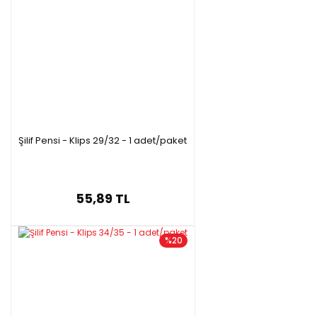
Şilif Pensi - Klips 29/32 - 1 adet/paket
55,89 TL
%20