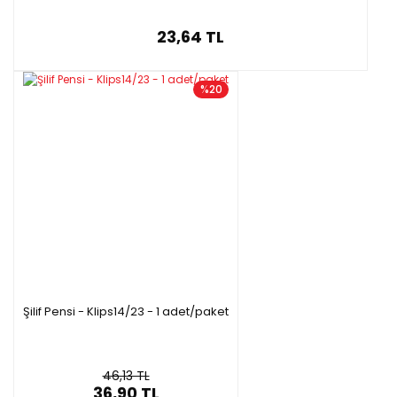
23,64 TL
%20
Şilif Pensi - Klips14/23 - 1 adet/paket
46,13 TL
36,90 TL