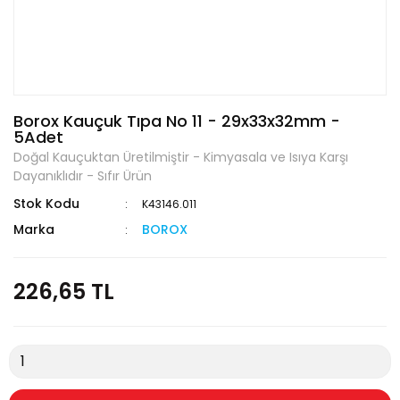
Borox Kauçuk Tıpa No 11 - 29x33x32mm -
5Adet
Doğal Kauçuktan Üretilmiştir - Kimyasala ve Isıya Karşı
Dayanıklıdır - Sıfır Ürün
Stok Kodu
K43146.011
Marka
BOROX
226,65 TL