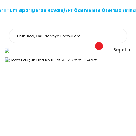
li Tüm Siparişlerde Havale/EFT Ödemelere Özel %10 Ek İndi
Sepetim