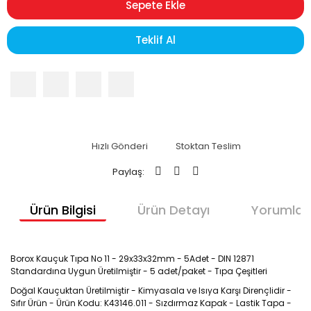
Sepete Ekle
Teklif Al
Hızlı Gönderi
Stoktan Teslim
Paylaş:
Ürün Bilgisi
Ürün Detayı
Yorumlar
Borox Kauçuk Tıpa No 11 - 29x33x32mm - 5Adet - DIN 12871
Standardına Uygun Üretilmiştir - 5 adet/paket - Tıpa Çeşitleri
Doğal Kauçuktan Üretilmiştir - Kimyasala ve Isıya Karşı Dirençlidir -
Sıfır Ürün - Ürün Kodu: K43146.011 - Sızdırmaz Kapak - Lastik Tapa -