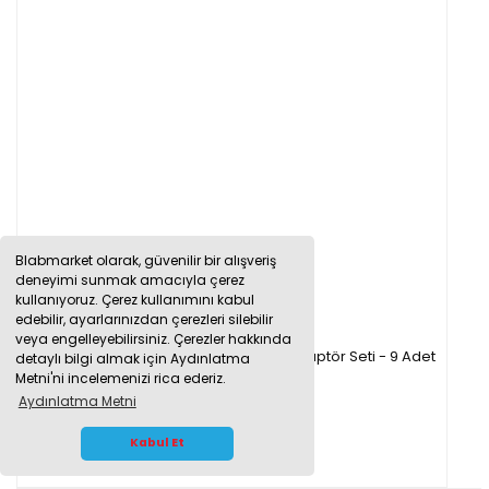
Blabmarket olarak, güvenilir bir alışveriş
deneyimi sunmak amacıyla çerez
kullanıyoruz. Çerez kullanımını kabul
edebilir, ayarlarınızdan çerezleri silebilir
veya engelleyebilirsiniz. Çerezler hakkında
Borox Guko Seti - Nuçe Erlen Tıpası - Adaptör Seti - 9 Adet
detaylı bilgi almak için Aydınlatma
Metni'ni incelemenizi rica ederiz.
Aydınlatma Metni
650,79 TL
WHATSAPP İLETİŞİM
Kabul Et