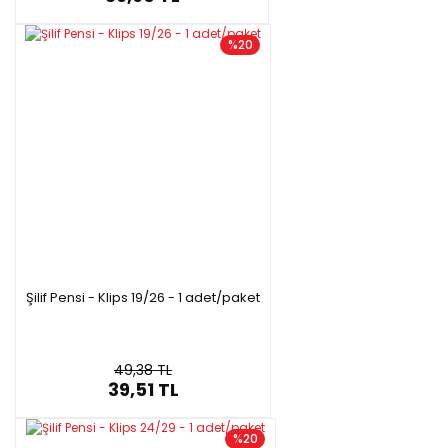
%20
Şilif Pensi - Klips 19/26 - 1 adet/paket
49,38 TL
39,51 TL
%20