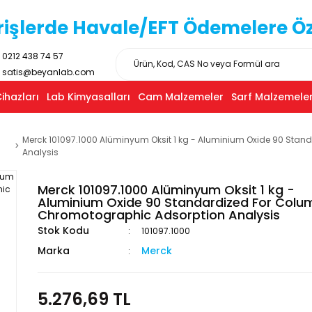
işlerde Havale/EFT Ödemelere Özel
0212 438 74 57
satis@beyanlab.com
ihazları
Lab Kimyasalları
Cam Malzemeler
Sarf Malzemeler
Merck 101097.1000 Alüminyum Oksit 1 kg - Aluminium Oxide 90 Sta
Analysis
Merck 101097.1000 Alüminyum Oksit 1 kg -
Aluminium Oxide 90 Standardized For Colu
Chromotographic Adsorption Analysis
Stok Kodu
101097.1000
Marka
Merck
5.276,69 TL