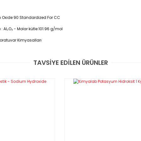
m Oxide 90 Standardized For CC
 Al₂O₃ - Molar kütle:101.96 g/mol
aboratuvar Kimyasalları
TAVSİYE EDİLEN ÜRÜNLER
Bu ürüne ilk yorumu siz yapın!
Yorum Yaz