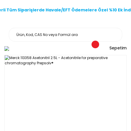
li Tüm Siparişlerde Havale/EFT Ödemelere Özel %10 Ek İndi
Sepetim