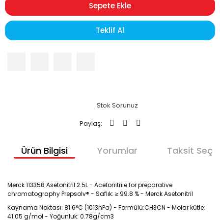
Sepete Ekle
Teklif Al
Stok Sorunuz
Paylaş:
Ürün Bilgisi
Yorumlar
Taksit Seçen
Merck 113358 Asetonitril 2.5L - Acetonitrile for preparative
chromatography Prepsolv® - Saflık: ≥ 99.8 % - Merck Asetonitril
Kaynama Noktası: 81.6°C (1013hPa) - Formülü:CH3CN - Molar kütle:
41.05 g/mol - Yoğunluk: 0.78g/cm3