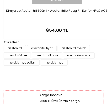
TÜKENDİ
Kimyalab Asetonitril 500ml - Acetonitrile Reag Ph Eur for HPLC AC
854,00 TL
Etiketler :
asetonitril
asetonitril fiyat
asetonitril merck
merck türkiye
merck millipore
merck kimyasal
merck kimyasalları
merck kimya
Kargo Bedava
2500 TL Üzeri Ücretsiz Kargo