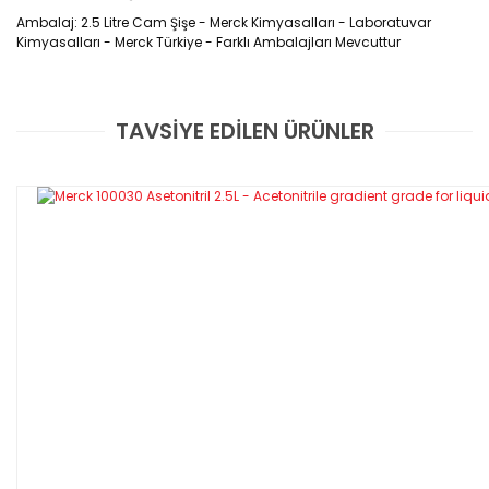
Ambalaj: 2.5 Litre Cam Şişe - Merck Kimyasalları - Laboratuvar
Kimyasalları - Merck Türkiye - Farklı Ambalajları Mevcuttur
TAVSİYE EDİLEN ÜRÜNLER
Bu ürüne ilk yorumu siz yapın!
Yorum Yaz