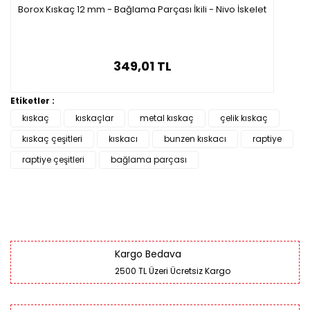
Borox Kıskaç 12 mm - Bağlama Parçası İkili - Nivo İskelet
349,01 TL
Etiketler :
kıskaç
kıskaçlar
metal kıskaç
çelik kıskaç
kıskaç çeşitleri
kıskacı
bunzen kıskacı
raptiye
raptiye çeşitleri
bağlama parçası
Kargo Bedava
2500 TL Üzeri Ücretsiz Kargo