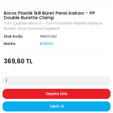
Borox Plastik İkili Büret Pensi Kıskacı - PP
Double Burette Clamp
Tüm Çeşitleri Mevcut - Tutma Kısımlar Plastiktir Böylece
Büretin Zarar Görmesi Engellenir
Stok Kodu
P45173.002
Marka
BOROX
369,60 TL
Sepete Ekle
Teklif Al