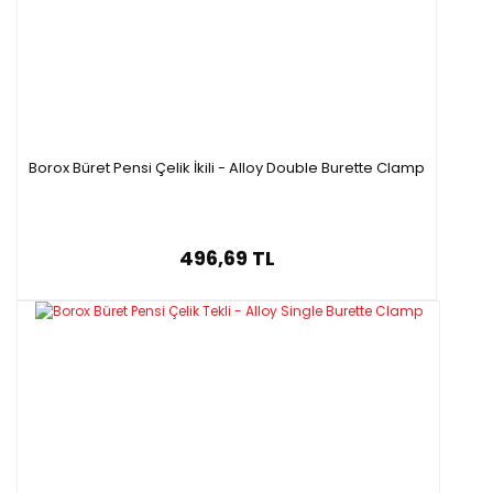
Kod
Materyal
Şekil
Boyutlar
(enx boy )
P45173.001
Plastik
Tekli
140 mm x 120 mm
P45173.002
Plastik
İkili
140 mm x 205 mm
Borox Büret Pensi Çelik İkili - Alloy Double Burette Clamp
496,69 TL