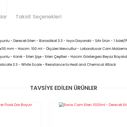
lar
Taksit Seçenekleri
u - Dereceli Erlen - Borosilikat 3.3 - Isıya Dayanıklı - Sıfır Ürün - 1 Adet/
4x110 mm - Hacim: 100 ml - Ölçüleri Mevcuttur - Laboratuvar Cam Malzeme
nlu - Konik - Erlen Şişe - Erlen Çeşitleri - Hacim Göstergesi Beyaz Boyalıd
ilicate 3.3 - White Scale - Resistance to Heat and Chemical Attack
TAVSİYE EDİLEN ÜRÜNLER
Bu ürüne ilk yorumu siz yapın!
uygun olarak üretilmişlerdir
Yorum Yaz
mleri için ideal kılar
getirir
e kolay işaretleme avantajı sunar