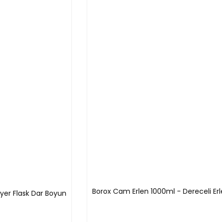
Boyun (mm)
Yükseklik (mm)
Ambalaj/Koli
85
10
110
10
140
10
175
10
220
10
280
6
Borox Cam Erlen 1000ml - Dereceli Er
yer Flask Dar Boyun