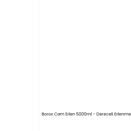
- Ürünler Avrupa Menşeidir
Ürün Kodu
Hacim (ml)
Taban x 
1632417106050
50
51 x 34
1632417106100
100
64 x 34
1632417106250
250
85 x 50
1632417106500
500
105 x 50
1632417106940
1000
131 x 50
1632417106950
2000
153 x 72
Borox Cam Erlen 5000ml - Dereceli Erlenme