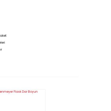
Paket
leri
ır