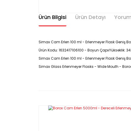
Ürün Bilgisi
Ürün Detayı
Yorum
Simax Cam Erlen 100 ml - Erlenmeyer Flask Geniş Boyunl
Ürün Kodu: 1632417106100 - Boyun ÇapxYükseklik: 3
Simax Cam Erlen 100 ml - Erlenmeyer Flask Geniş Boyu
Simax Glass Erlenmeyer Flasks - Wide Mouth - Boros
CAM ERLEN GENİŞ BOYUNLU TEKNİK ÖZELLİKLERİ
Flasks
,
Erlenmeyer
,
Conical
, Wide
Mouth
- ISO 1381 (
Part
I), DIN / ISO 1773 standartlarına 
- Düzgün duvar kalınlığı dağılımı, erlenleri ısıtma işle
- Konik formu sıvıların karıştırılması için uygun hale 
- Okunması kolay ölçek ve geniş etiketleme alanı il