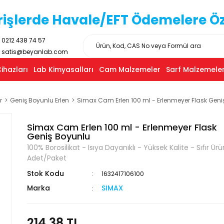
işlerde Havale/EFT Ödemelere Özel
0212 438 74 57
satis@beyanlab.com
ihazları
Lab Kimyasalları
Cam Malzemeler
Sarf Malzemeler
r
Geniş Boyunlu Erlen
Simax Cam Erlen 100 ml - Erlenmeyer Flask Geni
Simax Cam Erlen 100 ml - Erlenmeyer Flask
Geniş Boyunlu
100% Borosilikat - Isıya Dayanıklı - Yüksek Kalite - Sıfır Ürü
Adet/Paket
Stok Kodu
1632417106100
Marka
SIMAX
214,38 TL