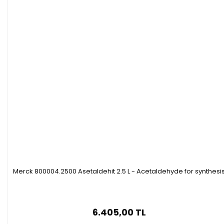
Özellikleri
·
Yoğunluk: 1.02 g/cm3 (20 °C)
·
Ambalaj : 100
0 ml
cam şişe
Merck 800004.2500 Asetaldehit 2.5 L - Acetaldehyde for synthesi
6.405,00 TL