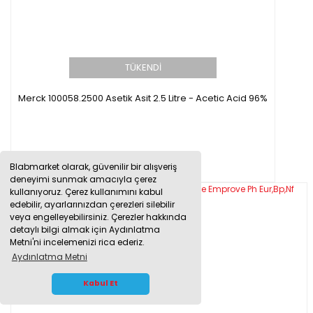
TÜKENDİ
Merck 100058.2500 Asetik Asit 2.5 Litre - Acetic Acid 96%
0,00 TL
Blabmarket olarak, güvenilir bir alışveriş
deneyimi sunmak amacıyla çerez
kullanıyoruz. Çerez kullanımını kabul
edebilir, ayarlarınızdan çerezleri silebilir
veya engelleyebilirsiniz. Çerezler hakkında
detaylı bilgi almak için Aydınlatma
Metni'ni incelemenizi rica ederiz.
Aydınlatma Metni
WHATSAPP İLETİŞİM
Kabul Et