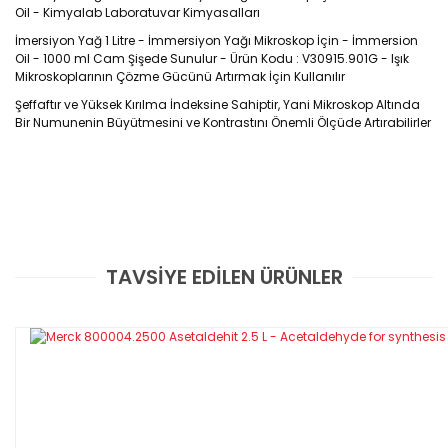
Oil - Kimyalab Laboratuvar Kimyasalları
İmersiyon Yağ 1 Litre - İmmersiyon Yağı Mikroskop İçin - İmmersion
Oil - 1000 ml Cam Şişede Sunulur - Ürün Kodu : V30915.901G - Işık
Mikroskoplarının Çözme Gücünü Artırmak İçin Kullanılır
Şeffaftır ve Yüksek Kırılma İndeksine Sahiptir, Yani Mikroskop Altında
Bir Numunenin Büyütmesini ve Kontrastını Önemli Ölçüde Artırabilirler
Ürün Kodu : V30915.901G
TAVSİYE EDİLEN ÜRÜNLER
Bu ürüne ilk yorumu siz yapın!
Glass bottle 10
00 ml
Yorum Yaz