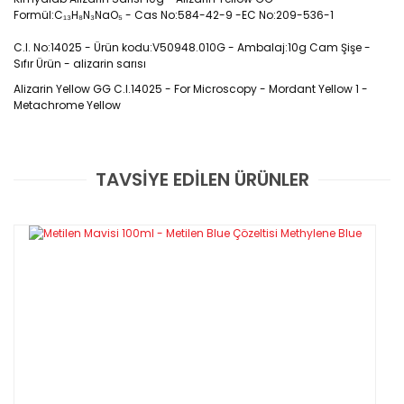
Formül:C₁₃H₈N₃NaO₅ - Cas No:584-42-9 -EC No:209-536-1
C.I. No:14025 - Ürün kodu:V50948.010G - Ambalaj:10g Cam Şişe -
Sıfır Ürün - alizarin sarısı
Alizarin Yellow GG C.I.14025 - For Microscopy - Mordant Yellow 1 -
Metachrome Yellow
Cas No:584-42-9
TAVSİYE EDİLEN ÜRÜNLER
Bu ürüne ilk yorumu siz yapın!
Alizarin sarısı GG, asit-baz gösterge boyası
Yorum Yaz
olan bir azo boyasıdır ve besin ortamlarının
hazırlanması, histoloji ve lekeler için yaygın
olarak kullanılır.Ayrıca korozyon önleyici
olarak da görev yapar.