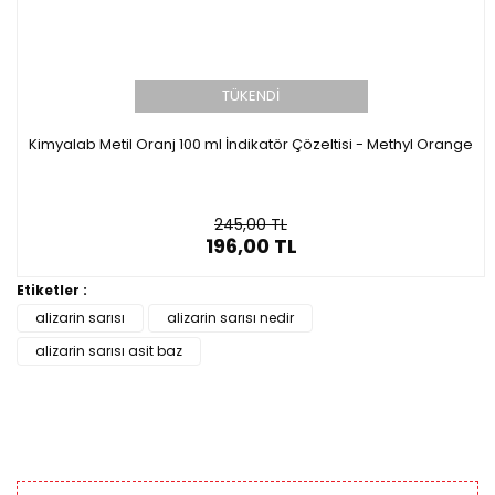
TÜKENDİ
Kimyalab Metil Oranj 100 ml İndikatör Çözeltisi - Methyl Orange
245,00 TL
196,00 TL
Etiketler :
alizarin sarısı
alizarin sarısı nedir
alizarin sarısı asit baz