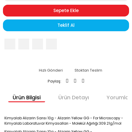
Sepete Ekle
Teklif Al
Hızlı Gönderi
Stoktan Teslim
Paylaş:
Ürün Bilgisi
Ürün Detayı
Yorumlar
Kimyalab Alizarin Sarısı 10g - Alizarin Yellow GG - For Microscopy -
Kimyalab Laboratuvar Kimyasalları - Molekül Ağırlığı:309.21g/mol
Kimyalab Alizarin Sarısı 10g - Alizarin Yellow GG -