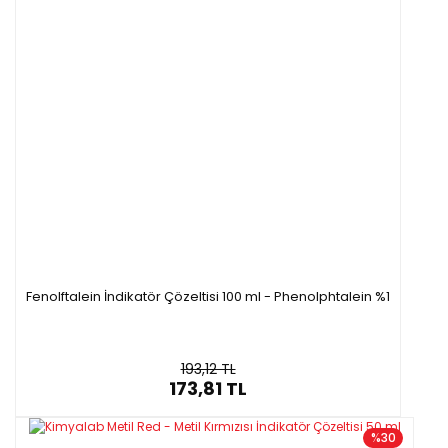
Fenolftalein İndikatör Çözeltisi 100 ml - Phenolphtalein %1
193,12 TL
173,81 TL
%30