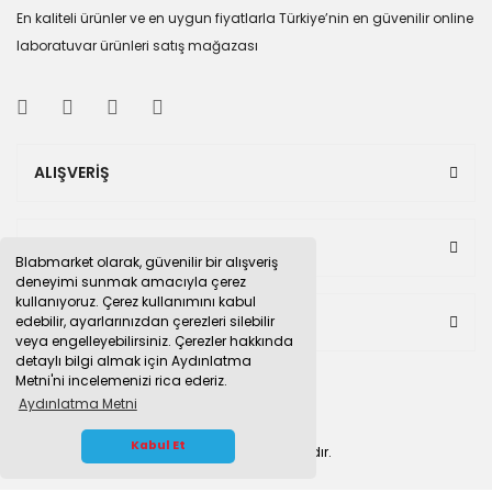
En kaliteli ürünler ve en uygun fiyatlarla Türkiye’nin en güvenilir online
laboratuvar ürünleri satış mağazası
ALIŞVERİŞ
KULLANICI MENÜSÜ
Blabmarket olarak, güvenilir bir alışveriş
deneyimi sunmak amacıyla çerez
kullanıyoruz. Çerez kullanımını kabul
BULUNDUĞUMUZ PAZAR YERLERİ
edebilir, ayarlarınızdan çerezleri silebilir
veya engelleyebilirsiniz. Çerezler hakkında
detaylı bilgi almak için Aydınlatma
Metni'ni incelemenizi rica ederiz.
Aydınlatma Metni
WHATSAPP İLETİŞİM
Kabul Et
© 2015
blabmarket.com
Tüm hakları saklıdır.