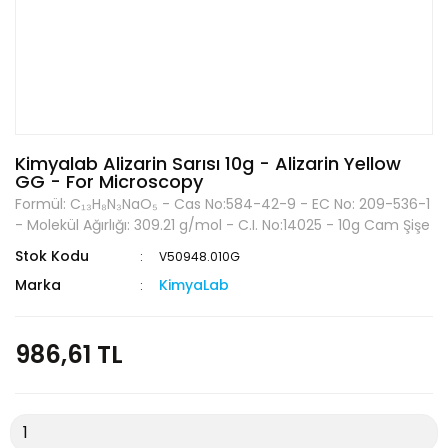
Kimyalab Alizarin Sarısı 10g - Alizarin Yellow
GG - For Microscopy
Formül: C₁₃H₈N₃NaO₅ - Cas No:584-42-9 - EC No: 209-536-1
- Molekül Ağırlığı: 309.21 g/mol - C.I. No:14025 - 10g Cam Şişe
Stok Kodu
V50948.010G
Marka
KimyaLab
986,61 TL