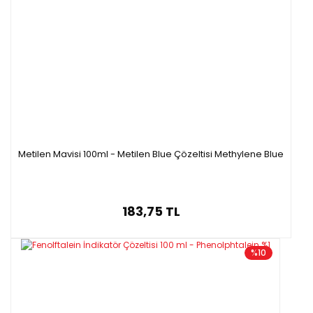
Ambalaj:
10g Amber Şişe
Formül:
C₁₃H₈N₃NaO₅
C.I.No:
14025
Metilen Mavisi 100ml - Metilen Blue Çözeltisi Methylene Blue
Molekül Ağırlığı
: 309.21 g/mol
183,75 TL
%10