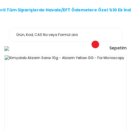
li Tüm Siparişlerde Havale/EFT Ödemelere Özel %10 Ek İndi
Sepetim