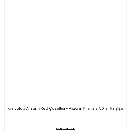
Kimyalab Alizarin Red Çözeltisi - Alizarin Kırmızısı 50 ml PE Şişe
289,65 TL