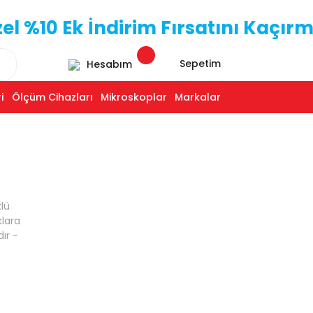
 %10 Ek İndirim Fırsatını Kaçırm
Sepetim
Hesabım
i
Ölçüm Cihazları
Mikroskoplar
Markalar
klü
klara
ır -