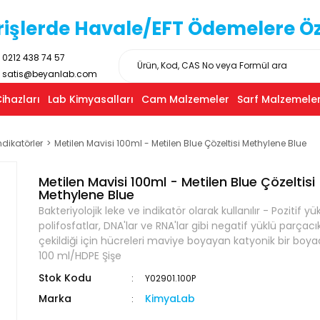
işlerde Havale/EFT Ödemelere Özel
0212 438 74 57
satis@beyanlab.com
ihazları
Lab Kimyasalları
Cam Malzemeler
Sarf Malzemeler
ndikatörler
Metilen Mavisi 100ml - Metilen Blue Çözeltisi Methylene Blue
Metilen Mavisi 100ml - Metilen Blue Çözeltisi
Methylene Blue
Bakteriyolojik leke ve indikatör olarak kullanılır - Pozitif yü
polifosfatlar, DNA'lar ve RNA'lar gibi negatif yüklü parçacı
çekildiği için hücreleri maviye boyayan katyonik bir boyad
100 ml/HDPE Şişe
Stok Kodu
Y02901.100P
Marka
KimyaLab