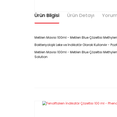
Ürün Bilgisi
Ürün Detayı
Yorum
Metilen Mavisi 100ml - Metilen Blue Çözeltisi Methyl
Bakteriyolojik Leke ve İndikatör Olarak Kullanılır - Poz
Metilen Mavisi 100ml - Metilen Blue Çözeltisi Methylen
Solution
Ürün Kodu : Y02901.100P
Ürün Markası : KimyaLab