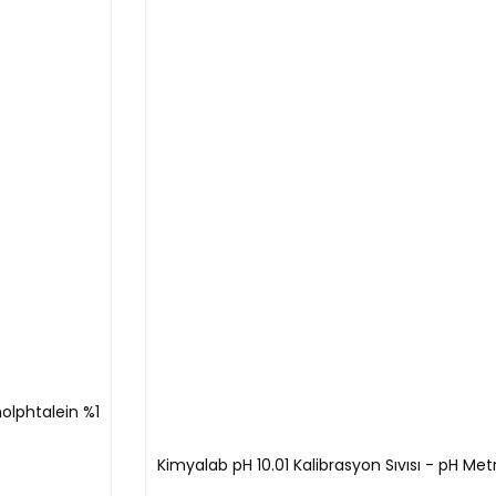
dir)
0 ml'Lik Ölçüleri Mevcuttur
nolphtalein %1
Kimyalab pH 10.01 Kalibrasyon Sıvısı - pH Me