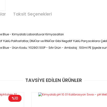
lar
Taksit Seçenekleri
ene Blue - Kimyalab Laboratuvar Kimyasalları
itif Yüklü Polifosfatlar, DNA'lar ve RNA'lar Gibi Negatif Yüklü Parçacıklara Çek
e Blue - Ürün Kodu: Y02901.100P - Sıfır Ürün - Ambalaj : 100ml PE Şişede sunu
TAVSİYE EDİLEN ÜRÜNLER
Bu ürüne ilk yorumu siz yapın!
Yorum Yaz
%10
GARANTİLİ VE FATURALI