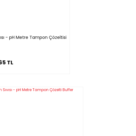
vısı - pH Metre Tampon Çözeltisi
65 TL