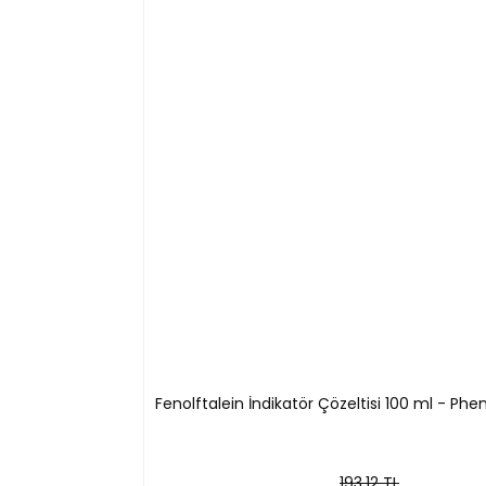
Özellikleri
-Raf Ömrü : 24 Ay (kapağı açıldıktan sonra 2 sene
-Ambalaj : 100 ml
100 ml , 100
Fenolftalein İndikatör Çözeltisi 100 ml - Phe
193,12 TL