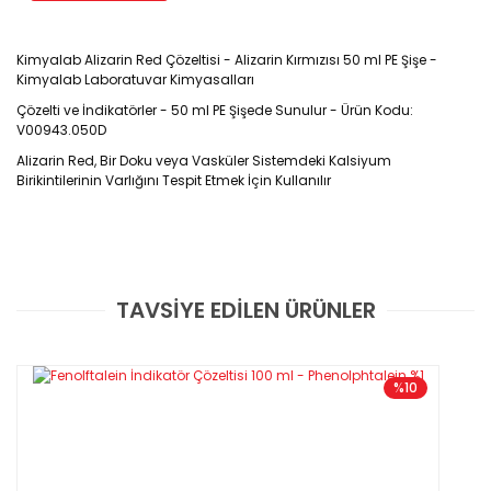
Kimyalab Alizarin Red Çözeltisi - Alizarin Kırmızısı 50 ml PE Şişe -
Kimyalab Laboratuvar Kimyasalları
Çözelti ve İndikatörler - 50 ml PE Şişede Sunulur - Ürün Kodu:
V00943.050D
Alizarin Red, Bir Doku veya Vasküler Sistemdeki Kalsiyum
Birikintilerinin Varlığını Tespit Etmek İçin Kullanılır
Ürün Kodu : Y05902.050D
TAVSİYE EDİLEN ÜRÜNLER
Bu ürüne ilk yorumu siz yapın!
50 ml / PE Şişe
Yorum Yaz
%10
Özellikleri
-Raf Ömrü : 24 Ay (kapağı açıldıktan sonra 2 senedir)