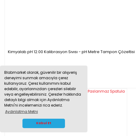
Kimyalab pH 12.00 Kalibrasyon Sıvısı - pH Metre Tampon Çözeltisi
Blabmarket olarak, güvenilir bir alışveriş
346,65 TL
deneyimi sunmak amacıyla çerez
kullanıyoruz. Çerez kullanımını kabul
edebilir, ayarlarınızdan çerezleri silebilir
veya engelleyebilirsiniz. Çerezler hakkında
detaylı bilgi almak için Aydınlatma
Metni'ni incelemenizi rica ederiz.
Aydınlatma Metni
WHATSAPP İLETİŞİM
Kabul Et