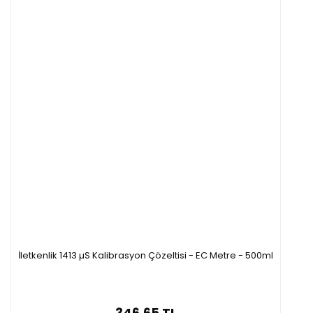
İletkenlik 1413 µS Kalibrasyon Çözeltisi - EC Metre - 500ml
346,65 TL