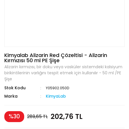
Kimyalab Alizarin Red Çözeltisi - Alizarin
Kırmızısı 50 ml PE Şişe
Alizarin kırmızısı, bir doku veya vasküler sistemdeki kalsiyum
birikintilerinin varlığını tespit etmek için kullanılır - 50 ml /PE
Şişe
Stok Kodu
Y05902.050D
Marka
KimyaLab
202,76 TL
%30
289,65 TL