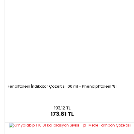
-Ambalaj : 50 ml
Fenolftalein İndikatör Çözeltisi 100 ml - Phenolphtalein %1
193,12 TL
173,81 TL