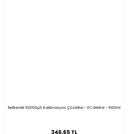
İletkenlik 50000µS Kalibrasyon Çözeltisi - EC Metre - 500ml
346,65 TL