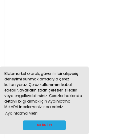
Blabmarket olarak, güvenilir bir alışveriş
deneyimi sunmak amacıyla çerez
kullanıyoruz. Çerez kullanımını kabul
edebilir, ayarlarınızdan çerezleri silebilir
veya engelleyebilirsiniz. Çerezler hakkında
detaylı bilgi almak için Aydınlatma
Metni'ni incelemenizi rica ederiz.
Aydınlatma Metni
WHATSAPP İLETİŞİM
Kabul Et