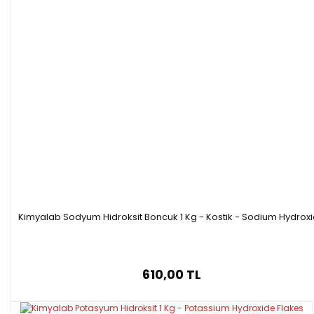
·
Formülü :CuSO4 * 5H2O
·
Molar kütle: 249,68 g/mol
Bakır Sülfat Nedir ?
Bakır sülfat, sülfürü bakırla birleştiren mavi inorganik bir bileşiktir.
Nerelerde Kullanılır ?
Tarım
Madencilik
Yem Sınıfı
Su arıtma
Kimyalab Sodyum Hidroksit Boncuk 1 Kg - Kostik - Sodium Hydrox
610,00 TL