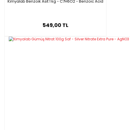
Kimyalab Benzoik Asit 1 kg - C7H6O2 - Benzoic Acid
549,00 TL