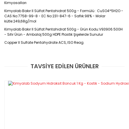
Kimyasalları
Kimyalab Bakır II Sülfat Pentahidrat 500g - Formülü : CuSO4*5H2O - 
CAS No:7758-99-8 - EC No:231-847-6 - Saflık:98% - Molar 
kütle:249,68g/mol
Kimyalab Bakır II Sülfat Pentahidrat 500g - Ürün Kodu:V93906.500H 
- Sıfır Ürün - Ambalaj:500g HDPE Plastik Şişelerde Sunulur
Copper II Sulfate Pentahydrate ACS, ISO Reag.
CAS No : 7758-99-8
TAVSİYE EDİLEN ÜRÜNLER
Bu ürüne ilk yorumu siz yapın!
500g / (HDPE)
Yorum Yaz
Özellikleri
·
Saflık: 98%