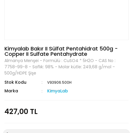
Kimyalab Bakır II Sülfat Pentahidrat 500g -
Copper II Sulfate Pentahydrate
Almanya Menşei - Formülü : CuSO4 * 5H2O - CAS No :
7758-99-8 - Saflık: 98% - Molar kütle: 249,68 g/mol -
500g/HDPE Şişe
Stok Kodu
V93906.500H
Marka
KimyaLab
427,00 TL