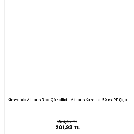
Kimyalab Alizarin Red Çözeltisi - Alizarin Kırmızısı 50 ml PE Şişe
288,47 TL
201,93 TL