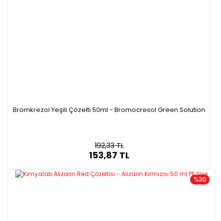
Bromkrezol Yeşili Çözelti 50ml - Bromocresol Green Solution
192,33 TL
153,87 TL
%30