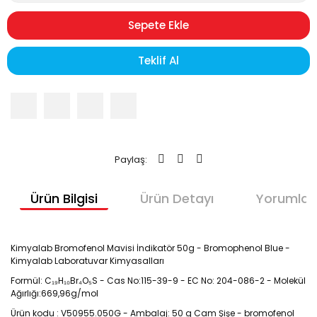
Sepete Ekle
Teklif Al
Paylaş:
Ürün Bilgisi
Ürün Detayı
Yorumlar
Kimyalab Bromofenol Mavisi İndikatör 50g - Bromophenol Blue -
Kimyalab Laboratuvar Kimyasalları
Formül: C₁₉H₁₀Br₄O₅S - Cas No:115-39-9 - EC No: 204-086-2 - Molekül
Ağırlığı:669,96g/mol
Ürün kodu : V50955.050G - Ambalaj: 50 g Cam Şişe - bromofenol