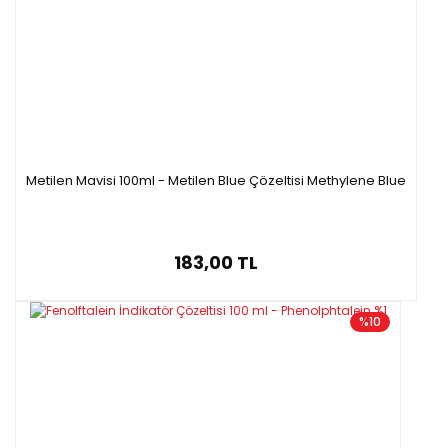
Ambalaj:
50g Amber Şişe
Formül:
C₁₉H₁₀Br₄O₅S
Metilen Mavisi 100ml - Metilen Blue Çözeltisi Methylene Blue
Molekül Ağırlığı
: 669,96 g/mol
183,00 TL
%10