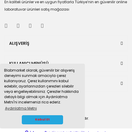
En kaliteli ürünler ve en uygun fiyatlarla Türkiye’nin en güvenilir online
laboratuvar ürünleri satış mağazası
ALIŞVERİŞ
KULLANICI MENÜSÜ
Blabmarket olarak, güvenilir bir alışveriş
deneyimi sunmak amacıyla çerez
kullanıyoruz. Çerez kullanımını kabul
BULUNDUĞUMUZ PAZAR YERLERİ
edebilir, ayarlarınızdan çerezleri silebilir
veya engelleyebilirsiniz. Çerezler hakkında
detaylı bilgi almak için Aydınlatma
Metni'ni incelemenizi rica ederiz.
Aydınlatma Metni
© 2015
blabmarket.com
Tüm hakları saklıdır.
WHATSAPP İLETİŞİM
Kabul Et