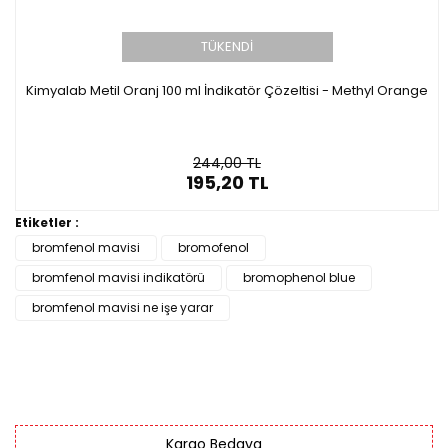
TÜKENDİ
Kimyalab Metil Oranj 100 ml İndikatör Çözeltisi - Methyl Orange
244,00 TL
195,20 TL
Etiketler :
bromfenol mavisi
bromofenol
bromfenol mavisi indikatörü
bromophenol blue
bromfenol mavisi ne işe yarar
Kargo Bedava