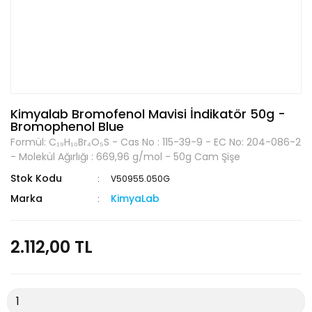
Kimyalab Bromofenol Mavisi İndikatör 50g -
Bromophenol Blue
Formül: C₁₉H₁₀Br₄O₅S - Cas No : 115-39-9 - EC No: 204-086-2
- Molekül Ağırlığı : 669,96 g/mol - 50g Cam Şişe
Stok Kodu
V50955.050G
Marka
KimyaLab
2.112,00 TL