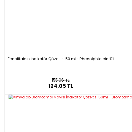
Fenolftalein İndikatör Çözeltisi 50 ml - Phenolphtalein %1
155,06 TL
124,05 TL