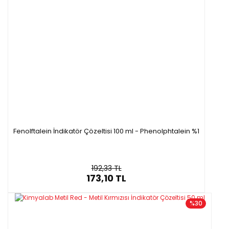
Fenolftalein İndikatör Çözeltisi 100 ml - Phenolphtalein %1
192,33 TL
173,10 TL
%30