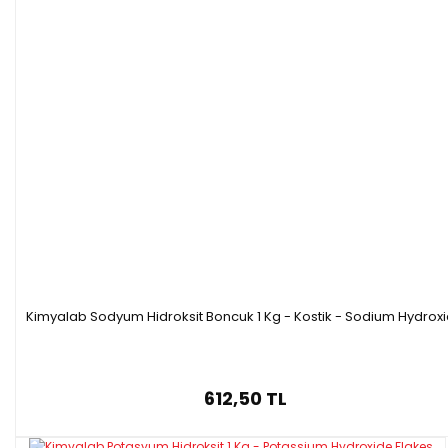
500g SQR (HDPE)
Özellikleri
Kimyalab Sodyum Hidroksit Boncuk 1 Kg - Kostik - Sodium Hydrox
·Formülü :
 Na₂HPO₄
·Molar kütle: 
141,96 g/mol
·Saflık: 
100,2%
612,50 TL