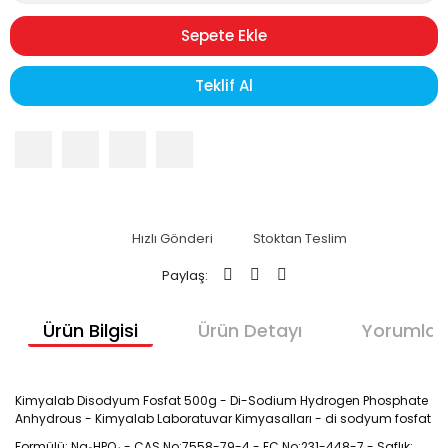
Sepete Ekle
Teklif Al
Hızlı Gönderi
Stoktan Teslim
Paylaş:
Ürün Bilgisi
Ürün Detayı
Yorumlar
Kimyalab Disodyum Fosfat 500g - Di-Sodium Hydrogen Phosphate
Anhydrous - Kimyalab Laboratuvar Kimyasalları - di sodyum fosfat
Formülü: Na₂HPO₄ - CAS No:7558-79-4 - EC No:231-448-7 - Saflık: