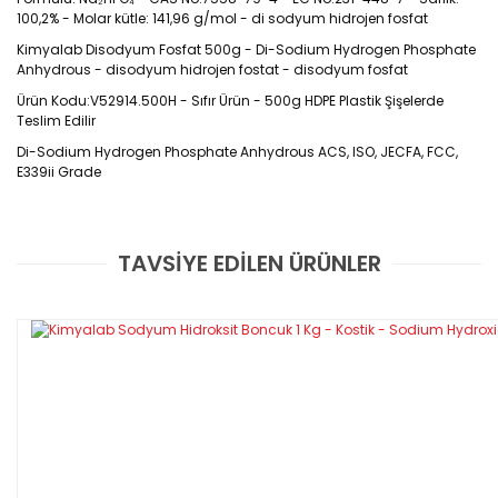
100,2% - Molar kütle: 141,96 g/mol - di sodyum hidrojen fosfat
Kimyalab Disodyum Fosfat 500g - Di-Sodium Hydrogen Phosphate
Anhydrous - disodyum hidrojen fostat - disodyum fosfat
Ürün Kodu:V52914.500H - Sıfır Ürün - 500g HDPE Plastik Şişelerde
Teslim Edilir
Di-Sodium Hydrogen Phosphate Anhydrous ACS, ISO, JECFA, FCC,
E339ii Grade
CAS No :
7558-79-4
TAVSİYE EDİLEN ÜRÜNLER
Bu ürüne ilk yorumu siz yapın!
Yorum Yaz
Disodyum hidrojenfosfat bir sodyum fosfattır. Gübre 
olarak, farmasötiklerde, gıda işlemede ve diğer birçok 
kullanım için kullanılır. 
Kozmetik ve kişisel bakım 
ürünleri, gübreler, bitki koruma ürünleri ve ilaçlarda 
kullanılır. Makine yıkama sıvıları/deterjanlar, otomotiv 
bakım ürünleri, boyalar, kaplamalar, yapıştırıcılar, 
kokular ve oda spreylerinde kullanılır.