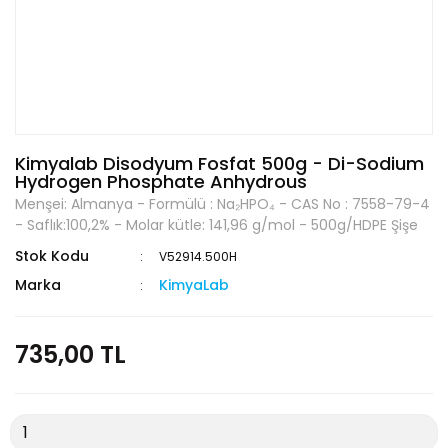
Kimyalab Disodyum Fosfat 500g - Di-Sodium
Hydrogen Phosphate Anhydrous
Menşei: Almanya - Formülü : Na₂HPO₄ - CAS No : 7558-79-4
- Saflık:100,2% - Molar kütle: 141,96 g/mol - 500g/HDPE Şişe
Stok Kodu
V52914.500H
Marka
KimyaLab
735,00 TL