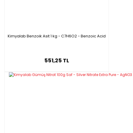
Kimyalab Benzoik Asit 1 kg - C7H6O2 - Benzoic Acid
551,25 TL