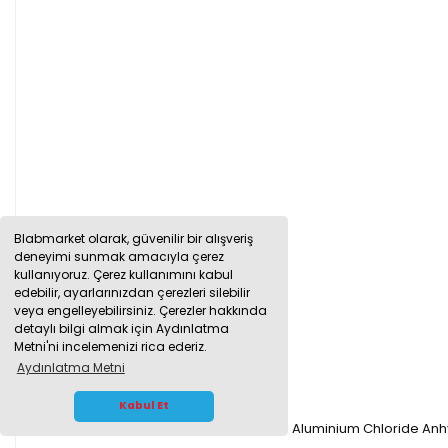
Blabmarket olarak, güvenilir bir alışveriş
deneyimi sunmak amacıyla çerez
kullanıyoruz. Çerez kullanımını kabul
edebilir, ayarlarınızdan çerezleri silebilir
veya engelleyebilirsiniz. Çerezler hakkında
detaylı bilgi almak için Aydınlatma
Metni'ni incelemenizi rica ederiz.
Aydınlatma Metni
WHATSAPP İLETİŞİM
Kabul Et
Merck 801081.1000 Alüminyum Klorür 1kg - Aluminium Chloride An