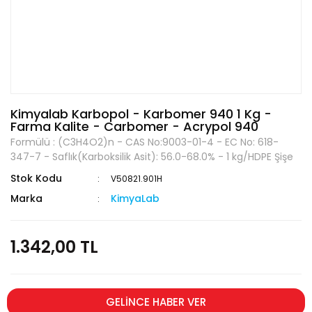
Kimyalab Karbopol - Karbomer 940 1 Kg -
Farma Kalite - Carbomer - Acrypol 940
Formülü : (C3H4O2)n - CAS No:9003-01-4 - EC No: 618-
347-7 - Saflık(Karboksilik Asit): 56.0-68.0% - 1 kg/HDPE Şişe
Stok Kodu
V50821.901H
Marka
KimyaLab
1.342,00 TL
GELİNCE HABER VER