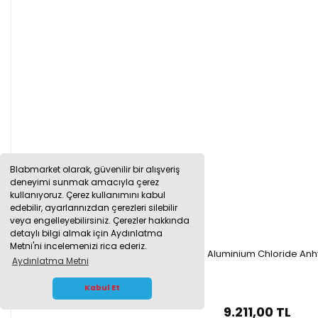
Blabmarket olarak, güvenilir bir alışveriş
deneyimi sunmak amacıyla çerez
kullanıyoruz. Çerez kullanımını kabul
edebilir, ayarlarınızdan çerezleri silebilir
veya engelleyebilirsiniz. Çerezler hakkında
detaylı bilgi almak için Aydınlatma
Metni'ni incelemenizi rica ederiz.
Merck 801081.1000 Alüminyum Klorür 1kg - Aluminium Chloride An
Aydınlatma Metni
WHATSAPP İLETİŞİM
Kabul Et
9.211,00 TL