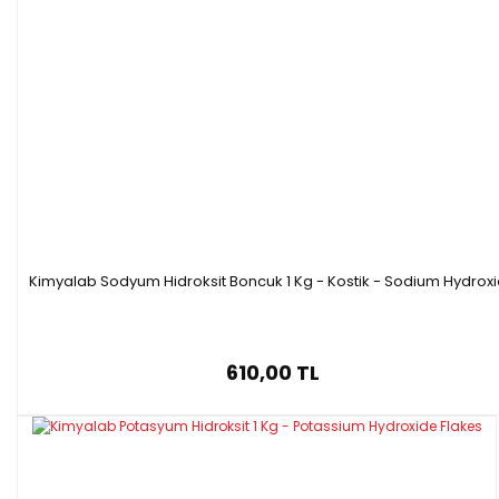
1 Kg SQR (HDPE)
Özellikleri
- Formülü : C3H4O2)n
Kimyalab Sodyum Hidroksit Boncuk 1 Kg - Kostik - Sodium Hydrox
- Saflık(Karboksilik Asit): 56.0-68.0%
610,00 TL