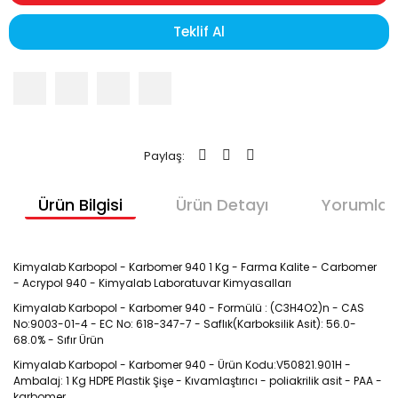
Teklif Al
Paylaş:
Ürün Bilgisi
Ürün Detayı
Yorumlar
Kimyalab Karbopol - Karbomer 940 1 Kg - Farma Kalite - Carbomer 
- Acrypol 940 - Kimyalab Laboratuvar Kimyasalları
Kimyalab Karbopol - Karbomer 940 - Formülü : (C3H4O2)n - CAS 
No:9003-01-4 - EC No: 618-347-7 - Saflık(Karboksilik Asit): 56.0-
68.0% - Sıfır Ürün
Kimyalab Karbopol - Karbomer 940 - Ürün Kodu:V50821.901H - 
Ambalaj: 1 Kg HDPE Plastik Şişe - Kıvamlaştırıcı - poliakrilik asit - PAA - 
karbomer