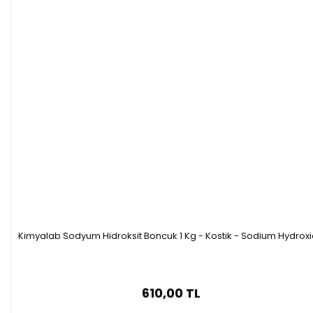
sağlamaya yardımcı olur. Ağız bakım
ürünlerinde ise tatlandırıcı olarak kullanılır
ve diş çürüklerini azaltarak ağız sağlığını
destekler. Ağız içinde tükürük salgısı ve ph
arttırdığı için bakteri öldürücü etkisi vardır.
500g SQR (HDPE)
Özellikleri
Kimyalab Sodyum Hidroksit Boncuk 1 Kg - Kostik - Sodium Hydrox
·
Saflık: 98.5 - 101.0 %
610,00 TL
·
Formülü : C5H12O5