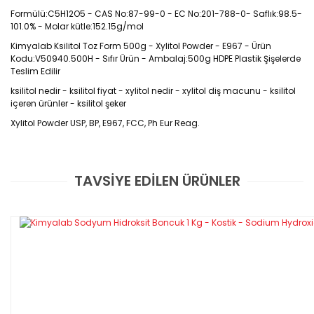
Formülü:C5H12O5 - CAS No:87-99-0 - EC No:201-788-0- Saflık:98.5-
101.0% - Molar kütle:152.15g/mol
Kimyalab Ksilitol Toz Form 500g - Xylitol Powder - E967 - Ürün
Kodu:V50940.500H - Sıfır Ürün - Ambalaj:500g HDPE Plastik Şişelerde
Teslim Edilir
ksilitol nedir - ksilitol fiyat - xylitol nedir - xylitol diş macunu - ksilitol
içeren ürünler - ksilitol şeker
Xylitol Powder USP, BP, E967, FCC, Ph Eur Reag.
CAS No : 87-99-0
TAVSİYE EDİLEN ÜRÜNLER
Bu ürüne ilk yorumu siz yapın!
Kristal yapılı bir doğal şeker alkolüdür.
Ksilitol, yaygın olarak tatlandırıcı olarak
Yorum Yaz
kullanılan bir şeker alkolüdür. Beyaz renkte
bir toz olarak görülür. Su ve su bazlı
çözücülerde çözülür. Nemlendirici olarak
kullanıldığında cildin nem seviyesini
artırarak yumuşak ve nemli kalmasını