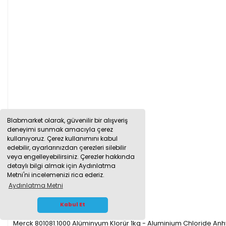
Blabmarket olarak, güvenilir bir alışveriş
deneyimi sunmak amacıyla çerez
kullanıyoruz. Çerez kullanımını kabul
edebilir, ayarlarınızdan çerezleri silebilir
veya engelleyebilirsiniz. Çerezler hakkında
detaylı bilgi almak için Aydınlatma
Metni'ni incelemenizi rica ederiz.
Aydınlatma Metni
WHATSAPP İLETİŞİM
Kabul Et
Merck 801081.1000 Alüminyum Klorür 1kg - Aluminium Chloride An