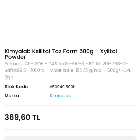
Kimyalab Ksilitol Toz Form 500g - Xylitol
Powder
Formülü: C5H12O5 - CAS No:87-99-0 - EC No:201-788-0-
Saflık:98.5 - 101.0 % - Molar kütle: 152 .15 g/mol - 500g/HDPE
Şişe
Stok Kodu
V50940.500H
Marka
KimyaLab
369,60 TL