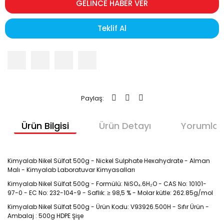
GELİNCE HABER VER
Teklif Al
Paylaş:
Ürün Bilgisi
Ürün Detayı
Yorumlar
Kimyalab Nikel Sülfat 500g - Nickel Sulphate Hexahydrate - Alman 
Malı - Kimyalab Laboratuvar Kimyasalları
Kimyalab Nikel Sülfat 500g - Formülü: NiSO₄.6H₂O - CAS No: 10101-
97-0 - EC No: 232-104-9 - Saflık: ≥ 98,5 % - Molar kütle: 262.85g/mol
Kimyalab Nikel Sülfat 500g - Ürün Kodu: V93926.500H - Sıfır Ürün - 
Ambalaj : 500g HDPE Şişe