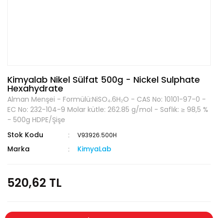
Kimyalab Nikel Sülfat 500g - Nickel Sulphate
Hexahydrate
Alman Menşei - Formülü:NiSO₄.6H₂O - CAS No: 10101-97-0 -
EC No: 232-104-9 Molar kütle: 262.85 g/mol - Saflık: ≥ 98,5 %
- 500g HDPE/Şişe
Stok Kodu
V93926.500H
Marka
KimyaLab
520,62 TL