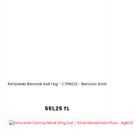
Kimyalab Benzoik Asit 1 kg - C7H6O2 - Benzoic Acid
551,25 TL