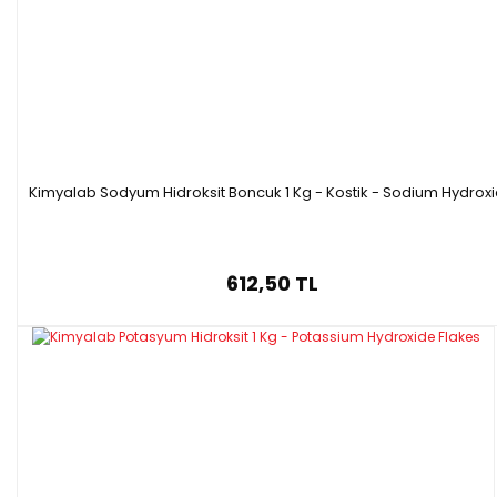
·
Formülü : NiSO₄.6H₂O
·
Molar kütle: 262.85 g/mol
·
Saflık:
≥ 98,5 %
Made in Germany
Kimyalab Sodyum Hidroksit Boncuk 1 Kg - Kostik - Sodium Hydrox
612,50 TL