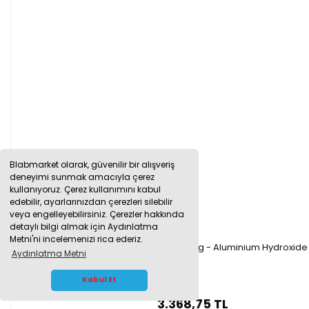
Blabmarket olarak, güvenilir bir alışveriş
deneyimi sunmak amacıyla çerez
kullanıyoruz. Çerez kullanımını kabul
edebilir, ayarlarınızdan çerezleri silebilir
veya engelleyebilirsiniz. Çerezler hakkında
detaylı bilgi almak için Aydınlatma
Metni'ni incelemenizi rica ederiz.
Merck 101091.1000 Alüminyum Hidroksit 1 kg - Aluminium Hydroxid
Aydınlatma Metni
WHATSAPP İLETİŞİM
Kabul Et
3.368,75 TL