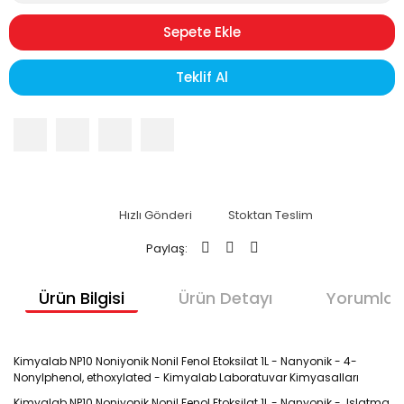
Sepete Ekle
Teklif Al
Hızlı Gönderi
Stoktan Teslim
Paylaş:
Ürün Bilgisi
Ürün Detayı
Yorumlar
Kimyalab NP10 Noniyonik Nonil Fenol Etoksilat 1L - Nanyonik - 4-
Nonylphenol, ethoxylated - Kimyalab Laboratuvar Kimyasalları
Kimyalab NP10 Noniyonik Nonil Fenol Etoksilat 1L - Nanyonik - Islatma