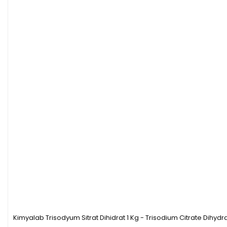
Kimyalab Trisodyum Sitrat Dihidrat 1 Kg - Trisodium Citrate Dihydr