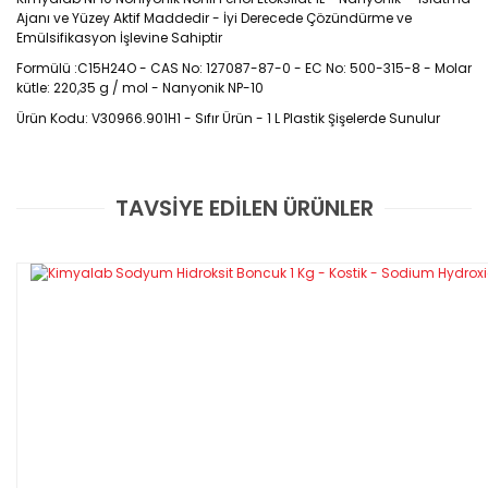
Ajanı ve Yüzey Aktif Maddedir - İyi Derecede Çözündürme ve
Emülsifikasyon İşlevine Sahiptir
Formülü :C15H24O - CAS No: 127087-87-0 - EC No: 500-315-8 - Molar
kütle: 220,35 g / mol - Nanyonik NP-10
Ürün Kodu: V30966.901H1 - Sıfır Ürün - 1 L Plastik Şişelerde Sunulur
CAS No :127087-87-0
TAVSİYE EDİLEN ÜRÜNLER
Bu ürüne ilk yorumu siz yapın!
Nonilfenol etoksilat bazlı bir ıslatma ajanıdır.
Yorum Yaz
Kokusuzdur. Birçok alanda emilgatör görevi
görür suda ve klorlu karışımlarda
çözünür.Sabunlar, anyonik ve bir çok
nanyonik yüzey aktif madde ve birçok
organik madde ile uyumludur. Temizlik
ürünlerinde yüzey aktivitesinin artışında
kullanılır.