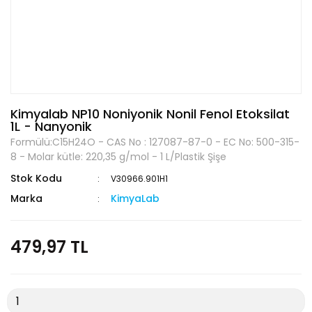
Kimyalab NP10 Noniyonik Nonil Fenol Etoksilat
1L - Nanyonik
Formülü:C15H24O - CAS No : 127087-87-0 - EC No: 500-315-
8 - Molar kütle: 220,35 g/mol - 1 L/Plastik Şişe
Stok Kodu
V30966.901H1
Marka
KimyaLab
479,97 TL