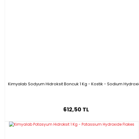
1 L PLS
Özellikleri
Kimyalab Sodyum Hidroksit Boncuk 1 Kg - Kostik - Sodium Hydrox
·
Formülü :
C15H24O
·
Molar kütle: 220.35 g/mol
612,50 TL