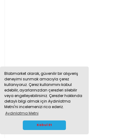
Blabmarket olarak, güvenilir bir alışveriş
deneyimi sunmak amacıyla çerez
kullanıyoruz. Çerez kullanımını kabul
edebilir, ayarlarınızdan çerezleri silebilir
veya engelleyebilirsiniz. Çerezler hakkında
detaylı bilgi almak için Aydınlatma
Metni'ni incelemenizi rica ederiz.
Aydınlatma Metni
WHATSAPP İLETİŞİM
Kabul Et