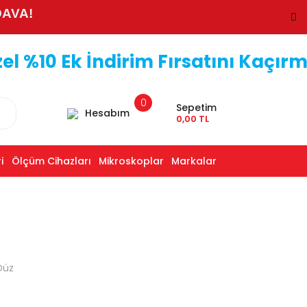
DAVA!
 %10 Ek İndirim Fırsatını Kaçırm
0
Sepetim
Hesabım
0,00 TL
i
Ölçüm Cihazları
Mikroskoplar
Markalar
Düz