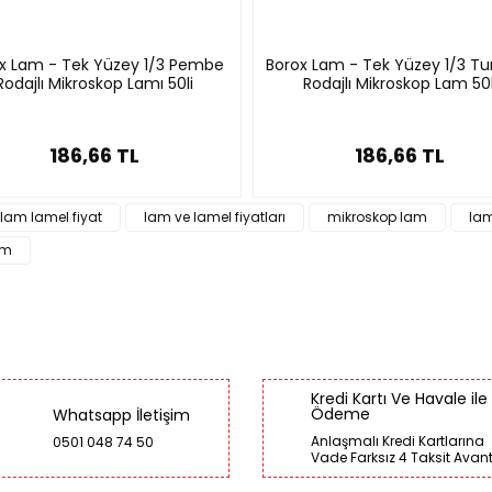
 76.2
1.2
50
x Lam - Tek Yüzey 1/3 Pembe
Borox Lam - Tek Yüzey 1/3 T
 76.2
1.2
50
Rodajlı Mikroskop Lamı 50li
Rodajlı Mikroskop Lam 50l
 76.2
1.2
50
186,66 TL
186,66 TL
lam lamel fiyat
lam ve lamel fiyatları
mikroskop lam
lam
am
Kredi Kartı Ve Havale ile
Ödeme
Whatsapp İletişim
Anlaşmalı Kredi Kartlarına
0501 048 74 50
Vade Farksız 4 Taksit Avant