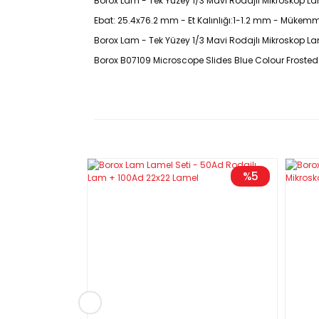
Borox Lam - Tek Yüzey 1/3 Mavi Rodajlı Mikroskop La
Ebat: 25.4x76.2 mm - Et Kalınlığı:1-1.2 mm - Mükemme
Borox Lam - Tek Yüzey 1/3 Mavi Rodajlı Mikroskop La
Borox B07109 Microscope Slides Blue Colour Frosted
Microscope Slides – Mikroskop Slay
- Mükemmel düz yüzeylidir.
- İnce, düz, tek tarafı 1/3 rodajlıdır.
%5
MİKROSKOP LAM TEKNİK ÖZELLİKLERİ
Ürün Stok Kodu
Renk
Paket 
(m
B07109.676
Mavi
25.4 x
B07109.576
Yeşil
25.4 x
B07109.476
Beyaz
25.4 x