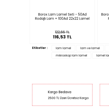
B07109.376
Sarı
25.4 x
narı Rodajlı
Borox Lam Lamel Seti - 50Ad
Boro
B07109.276
Turuncu
25.4 x
ı 50 Adet
Rodajlı Lam + 100Ad 22x22 Lamel
B07109.176
Pembe
25.4 x
122,66 TL
TL
116,53 TL
Etiketler :
lam lamel
lam ve lamel
mikroskop lam lamel
lamel l
Kargo Bedava
2500 TL Üzeri Ücretsiz Kargo