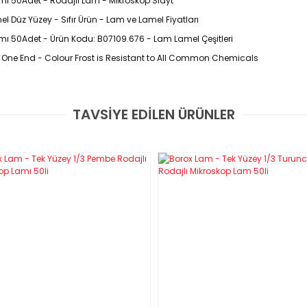
mı 50Adet - Rodajlı Lam - Mikroskop Slayt
l Düz Yüzey - Sıfır Ürün - Lam ve Lamel Fiyatları
mı 50Adet - Ürün Kodu: B07109.676 - Lam Lamel Çeşitleri
 One End - Colour Frost is Resistant to All Common Chemicals
tları
TAVSİYE EDİLEN ÜRÜNLER
Bu ürüne ilk yorumu siz yapın!
Yorum Yaz
Boyutu
Et Kalınlığı
Paket İçindeki
m)
(mm)
Miktar
 76.2
1.2
50
 76.2
1.2
50
 76.2
1.2
50