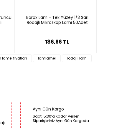
uruncu
Borox Lam - Tek Yüzey 1/3 Sarı
Borox Lam - 
i
Rodajlı Mikroskop Lamı 50Adet
Rodajlı M
186,66 TL
1
 lamel fiyatları
lamlamel
rodajlı lam
Aynı Gün Kargo
Saat 15:30’a Kadar Verilen
Siparişleriniz Aynı Gün Kargoda
ajı