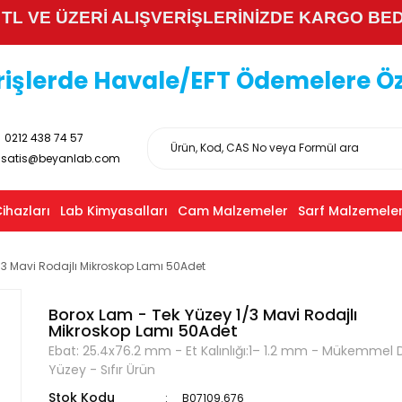
 TL VE ÜZERİ ALIŞVERİŞLERİNİZDE KARGO BE
işlerde Havale/EFT Ödemelere Özel
0212 438 74 57
satis@beyanlab.com
ihazları
Lab Kimyasalları
Cam Malzemeler
Sarf Malzemeler
/3 Mavi Rodajlı Mikroskop Lamı 50Adet
Borox Lam - Tek Yüzey 1/3 Mavi Rodajlı
Mikroskop Lamı 50Adet
Ebat: 25.4x76.2 mm - Et Kalınlığı:1– 1.2 mm - Mükemmel 
Yüzey - Sıfır Ürün
Stok Kodu
B07109.676