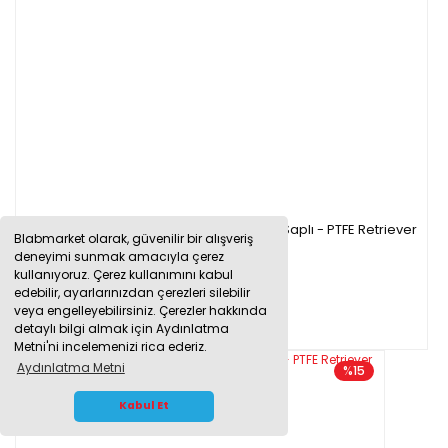
Manyetik Balık Tutucu 300mm Düz Sabit Saplı - PTFE Retriever
Blabmarket olarak, güvenilir bir alışveriş
deneyimi sunmak amacıyla çerez
kullanıyoruz. Çerez kullanımını kabul
edebilir, ayarlarınızdan çerezleri silebilir
639,96 TL
veya engelleyebilirsiniz. Çerezler hakkında
detaylı bilgi almak için Aydınlatma
Metni'ni incelemenizi rica ederiz.
Aydınlatma Metni
%15
WHATSAPP İLETİŞİM
Kabul Et