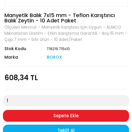
Manyetik Balık 7x15 mm - Teflon Karıştırıcı
Balık Zeytin - 10 Adet Paket
Ölçüleri Mevcut - Manyetik Karıştırıcı İçin Uygun - ALNİCO
Mıknatıstan Üretim - Etkin Karıştırma Garantili - Boy:15 mm -
Çap:7 mm - Sıfır Ürün - 10 Adet/Paket
Stok Kodu
T18219.715x10
Marka
BOROX
608,34 TL
Sepete Ekle
Teklif Al