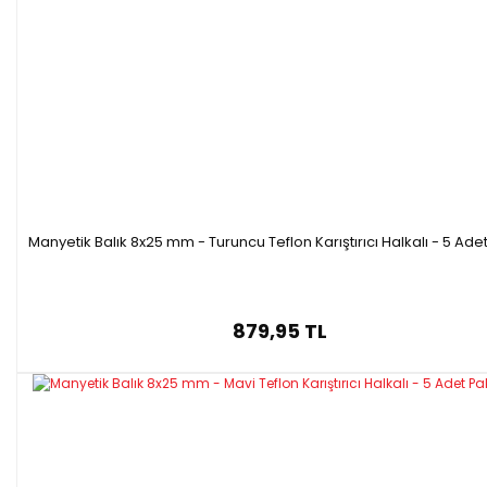
Teknik Özellikleri:
Ürün Kodu
Boy (mm)
Çap(mm)
T18219.715
15
7
T18219.125
25
10
T18219.154
40
15
T18219.165
50
16
T18219.270
70
20
Manyetik Balık 8x25 mm - Turuncu Teflon Karıştırıcı Halkalı - 5 Ade
879,95 TL