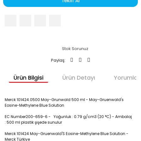
Teklif Al
Stok Sorunuz
Paylaş:
Ürün Bilgisi
Ürün Detayı
Yorumlar
Merck 101424.0500 May-Grunwald 500 ml - May-Gruenwald's
Eosine-Methylene Blue Solution
EC Number200-659-6 -
Yoğunluk :
0.79 g/cm3 (20 °C) - Ambalaj
:
500 ml
plastik şişede sunulur
Merck 101424 May-Gruenwald'S Eosine-Methylene Blue Solution -
Merck Türkiye