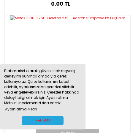
0,00 TL
Blabmarket olarak, güvenilir bir alışveriş
deneyimi sunmak amacıyla çerez
kullanıyoruz. Çerez kullanımını kabul
edebilir, ayarlarınızdan çerezleri silebilir
veya engelleyebilirsiniz. Çerezler hakkında
detaylı bilgi almak için Aydınlatma
Metni'ni incelemenizi rica ederiz.
Aydınlatma Metni
WHATSAPP İLETİŞİM
Kabul Et