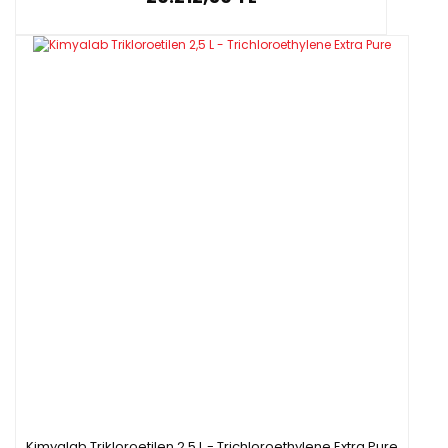
Kimyalab Trikloroetilen 2,5 L - Trichloroethylene Extra Pure