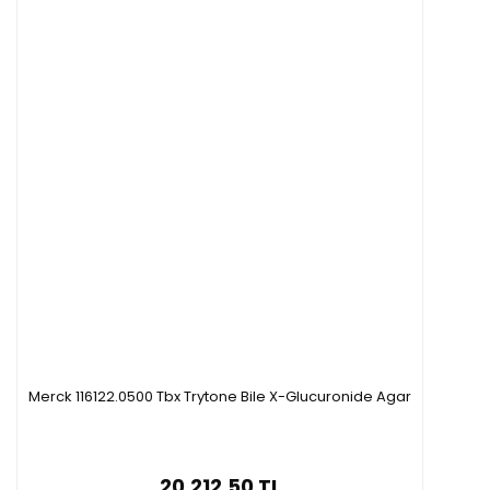
Merck 116122.0500 Tbx Trytone Bile X-Glucuronide Agar
20.212,50 TL