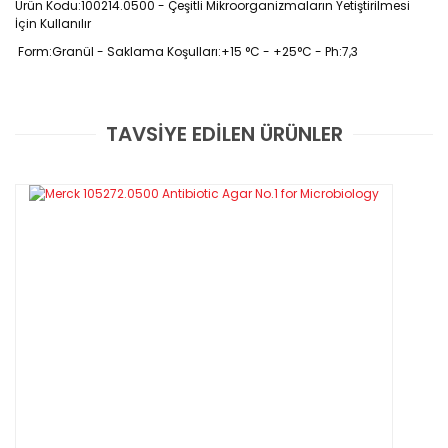
Ürün Kodu:100214.0500 - Çeşitli Mikroorganizmaların Yetiştirilmesi
İçin Kullanılır
Form:Granül -
Saklama Koşulları:+15 °C - +25°C - Ph:7,3
TAVSİYE EDİLEN ÜRÜNLER
Bu ürüne ilk yorumu siz yapın!
500 Gr / Paket
Yorum Yaz
Özellikleri
pH : 7,3
Kütle Yoğunluğu : 646 kg/m3