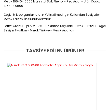
Merck 105404.0500 Mannitol Salt Phenol - Red Agar - Ürün Kodu:
105404.0500
Çeşitli Mikroorganizmaların Yetiştirilmesi İçin Kullanılan Besiyerler
Merck Kalitesi İle Sunulmaktadır
Form: Granül - pH:7,2 - 7,6 -
Saklama Koşulları: +15°C - +25°C - Agar
Besiyer Fiyatları - Merck Türkiye - Merck Agarları
TAVSİYE EDİLEN ÜRÜNLER
Bu ürüne ilk yorumu siz yapın!
500 Gr / Paket
Yorum Yaz
Özellikleri
Saklama Koşullar : +15°C - +25° C
pH : 7,2 - 7,6