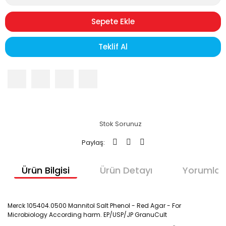
Sepete Ekle
Teklif Al
Stok Sorunuz
Paylaş:
Ürün Bilgisi
Ürün Detayı
Yorumlar
Merck 105404.0500 Mannitol Salt Phenol - Red Agar - For
Microbiology According harm. EP/USP/JP GranuCult