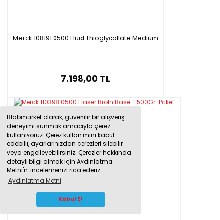
Merck 108191.0500 Fluid Thioglycollate Medium
7.198,00 TL
Blabmarket olarak, güvenilir bir alışveriş
deneyimi sunmak amacıyla çerez
kullanıyoruz. Çerez kullanımını kabul
edebilir, ayarlarınızdan çerezleri silebilir
veya engelleyebilirsiniz. Çerezler hakkında
detaylı bilgi almak için Aydınlatma
Metni'ni incelemenizi rica ederiz.
Aydınlatma Metni
WHATSAPP İLETİŞİM
Kabul Et