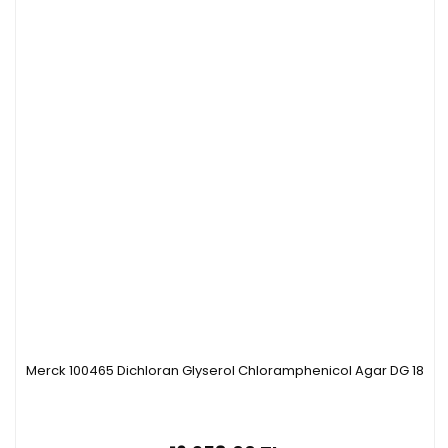
Merck 100465 Dichloran Glyserol Chloramphenicol Agar DG 18