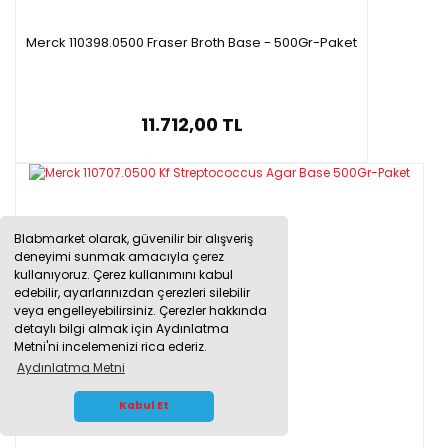
Merck 110398.0500 Fraser Broth Base - 500Gr-Paket
11.712,00 TL
Blabmarket olarak, güvenilir bir alışveriş
deneyimi sunmak amacıyla çerez
kullanıyoruz. Çerez kullanımını kabul
edebilir, ayarlarınızdan çerezleri silebilir
veya engelleyebilirsiniz. Çerezler hakkında
detaylı bilgi almak için Aydınlatma
Metni'ni incelemenizi rica ederiz.
Aydınlatma Metni
WHATSAPP İLETİŞİM
Kabul Et