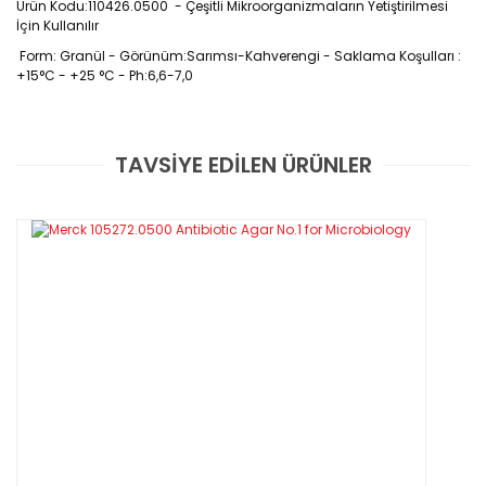
Ürün Kodu:110426.0500 - Çeşitli Mikroorganizmaların Yetiştirilmesi
İçin Kullanılır
Form: Granül - Görünüm:Sarımsı-Kahverengi -
Saklama Koşulları :
+15°C - +25 °C - Ph:6,6-7,0
TAVSİYE EDİLEN ÜRÜNLER
Bu ürüne ilk yorumu siz yapın!
500 Gr / Paket
Yorum Yaz
Özellikleri
pH : 6,6-7,0
Görünüm : Sarımsı-Kahverengi