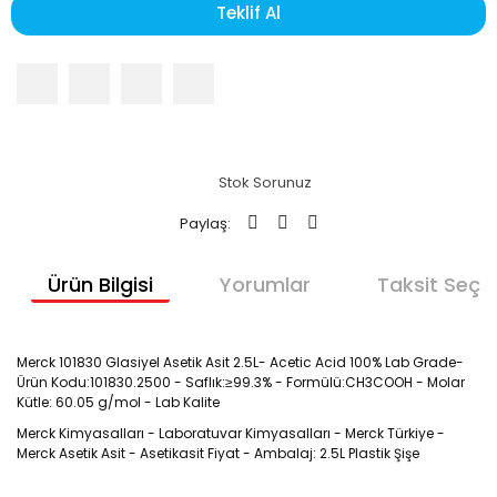
Teklif Al
Stok Sorunuz
Paylaş:
Ürün Bilgisi
Yorumlar
Taksit Seçen
Merck 101830 Glasiyel Asetik Asit 2.5L- Acetic Acid 100% Lab Grade-
Ürün Kodu:
101830.2500 - S
aflık:≥99.3% - Formülü:CH3COOH - Molar
Kütle: 60.05 g/mol - Lab Kalite
Merck Kimyasalları - Laboratuvar Kimyasalları - Merck Türkiye -
Merck Asetik Asit - Asetikasit Fiyat - Ambalaj: 2.5L Plastik Şişe