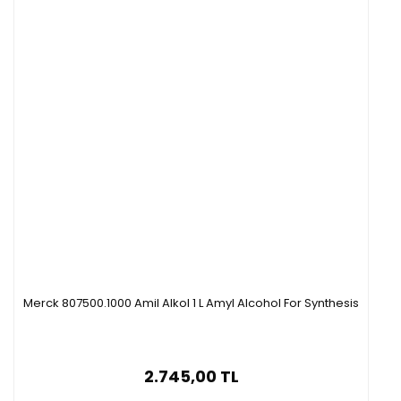
Merck 807500.1000 Amil Alkol 1 L Amyl Alcohol For Synthesis
2.745,00 TL