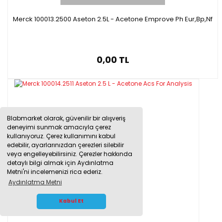
Merck 100013.2500 Aseton 2.5L - Acetone Emprove Ph Eur,Bp,Nf
0,00 TL
Blabmarket olarak, güvenilir bir alışveriş
deneyimi sunmak amacıyla çerez
kullanıyoruz. Çerez kullanımını kabul
edebilir, ayarlarınızdan çerezleri silebilir
veya engelleyebilirsiniz. Çerezler hakkında
detaylı bilgi almak için Aydınlatma
Metni'ni incelemenizi rica ederiz.
Aydınlatma Metni
WHATSAPP İLETİŞİM
Kabul Et