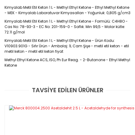
Kimyalab Metil Etil Keton 1 L - Methyl Ethyl Ketone - Ethyl Methyl Ketone 
- MEK - Kimyalab Laboratuvar Kimyasalları - Yoğunluk: 0,805 g/cm3
Kimyalab Metil Etil Keton 1 L - Methyl Ethyl Ketone - Formülü: C4H8O - 
Cas No: 78-93-3 - EC No: 201-159-0 - Saflık: Min 99,5 - Molar kütle: 
72.11 g/mol
Kimyalab Metil Etil Keton 1 L - Methyl Ethyl Ketone - Ürün Kodu: 
V10903.901G - Sıfır Ürün - Ambalaj: 1L Cam Şişe - metil etil keton - etil 
metil keton - metil etil keton fiyat
Methyl Ethyl Ketone ACS, ISO, Ph Eur Reag. - 2-Butanone - Ethyl Methyl 
Ketone 
Cas No: 78-93-3
TAVSİYE EDİLEN ÜRÜNLER
Bu ürüne ilk yorumu siz yapın!
Yorum Yaz
MEK olarak da kısaltılan metil etil keton,
bütanon olarak da bilinir. Oda sıcaklığında
renksiz, sıvı, asetona benzer kokusu olan bir