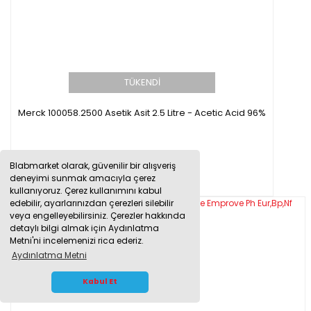
TÜKENDİ
Merck 100058.2500 Asetik Asit 2.5 Litre - Acetic Acid 96%
Blabmarket olarak, güvenilir bir alışveriş
0,00 TL
deneyimi sunmak amacıyla çerez
kullanıyoruz. Çerez kullanımını kabul
edebilir, ayarlarınızdan çerezleri silebilir
veya engelleyebilirsiniz. Çerezler hakkında
detaylı bilgi almak için Aydınlatma
Metni'ni incelemenizi rica ederiz.
Aydınlatma Metni
WHATSAPP İLETİŞİM
Kabul Et