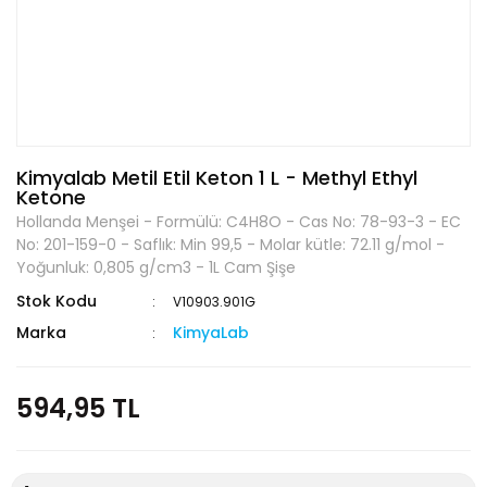
Kimyalab Metil Etil Keton 1 L - Methyl Ethyl
Ketone
Hollanda Menşei - Formülü: C4H8O - Cas No: 78-93-3 - EC
No: 201-159-0 - Saflık: Min 99,5 - Molar kütle: 72.11 g/mol -
Yoğunluk: 0,805 g/cm3 - 1L Cam Şişe
Stok Kodu
V10903.901G
Marka
KimyaLab
594,95 TL