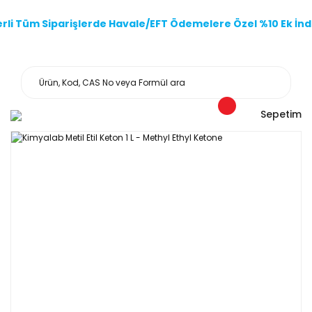
li Tüm Siparişlerde Havale/EFT Ödemelere Özel %10 Ek İndi
Sepetim