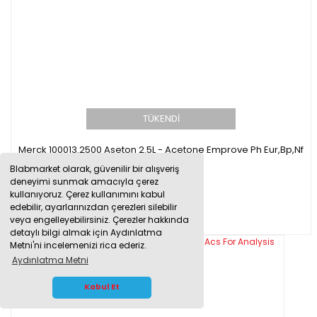
TÜKENDİ
Merck 100013.2500 Aseton 2.5L - Acetone Emprove Ph Eur,Bp,Nf
Blabmarket olarak, güvenilir bir alışveriş
deneyimi sunmak amacıyla çerez
kullanıyoruz. Çerez kullanımını kabul
0,00 TL
edebilir, ayarlarınızdan çerezleri silebilir
veya engelleyebilirsiniz. Çerezler hakkında
detaylı bilgi almak için Aydınlatma
Metni'ni incelemenizi rica ederiz.
Aydınlatma Metni
WHATSAPP İLETİŞİM
Kabul Et