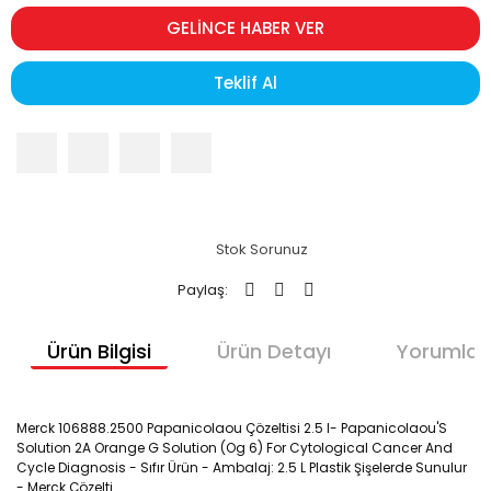
GELİNCE HABER VER
Teklif Al
Stok Sorunuz
Paylaş:
Ürün Bilgisi
Ürün Detayı
Yorumlar
Merck 106888.2500 Papanicolaou Çözeltisi 2.5 l- Papanicolaou'S
Solution 2A Orange G Solution (Og 6) For Cytological Cancer And
Cycle Diagnosis - Sıfır Ürün - Ambalaj: 2.5 L Plastik Şişelerde Sunulur
- Merck Çözelti