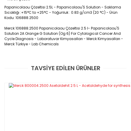
Papanicolaou Çözeltisi 2.5L - Papanicolaou'S Solution -
Saklama 
Sıcaklığı :+15°C to +25°C - Yoğunluk : 0.83 g/cm3 (20 °C) 
- Ürün
Kodu: 106888.2500
Merck 106888.2500 Papanicolaou Çözeltisi 2.5 l- Papanicolaou'S
Solution 2A Orange G Solution (Og 6) For Cytological Cancer And
Cycle Diagnosis - Laboratuvar Kimyasalları - Merck Kimyasalları -
Merck Türkiye - Lab Chemicals
Papanicolaou Çözeltisi 2.5 l-
TAVSİYE EDİLEN ÜRÜNLER
Papanicolaou'S Solution 2A Orange G
Bu ürüne ilk yorumu siz yapın!
Solution (Og 6) For Cytological Cancer And
Cycle Diagnosis Merck 106888.2500
Yorum Yaz
Ürün Kodu : 106888.2500
Plastic bottle
2.5 l