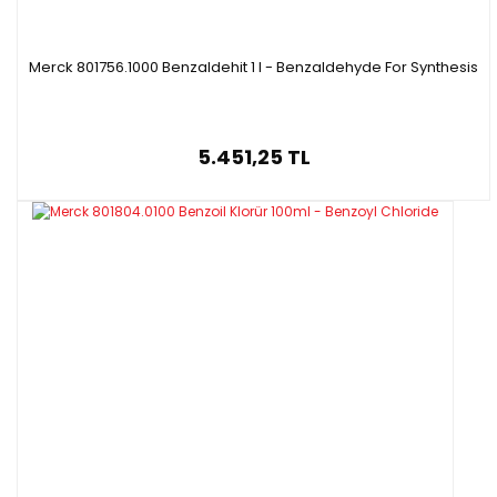
Merck 801756.1000 Benzaldehit 1 l - Benzaldehyde For Synthesis
5.451,25 TL