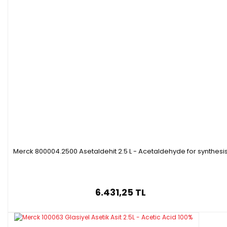
Özellikleri
Saklama Sıcaklığı :
+15°C to +25°C.
·
Yoğunluk :
0.83 g/cm3 (20 °C)
·
Ambalaj :
2.5 l
plastik şişe
·
Merck 800004.2500 Asetaldehit 2.5 L - Acetaldehyde for synthesi
6.431,25 TL