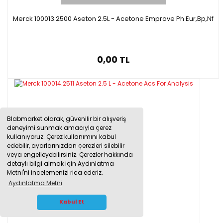
Merck 100013.2500 Aseton 2.5L - Acetone Emprove Ph Eur,Bp,Nf
0,00 TL
Blabmarket olarak, güvenilir bir alışveriş
deneyimi sunmak amacıyla çerez
kullanıyoruz. Çerez kullanımını kabul
edebilir, ayarlarınızdan çerezleri silebilir
veya engelleyebilirsiniz. Çerezler hakkında
detaylı bilgi almak için Aydınlatma
Metni'ni incelemenizi rica ederiz.
Aydınlatma Metni
WHATSAPP İLETİŞİM
Kabul Et