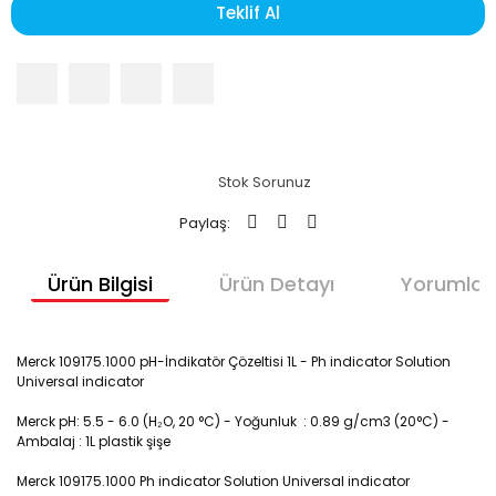
Teklif Al
Stok Sorunuz
Paylaş:
Ürün Bilgisi
Ürün Detayı
Yorumlar
Merck 109175.1000 pH-İndikatör Çözeltisi 1L - Ph indicator Solution
Universal indicator
Merck pH:
5.5 - 6.0 (H₂O, 20 °C) -
Yoğunluk :
0.89 g/cm3 (20°C) -
Ambalaj :
1L
plastik şişe
Merck 109175.1000 Ph indicator Solution Universal indicator