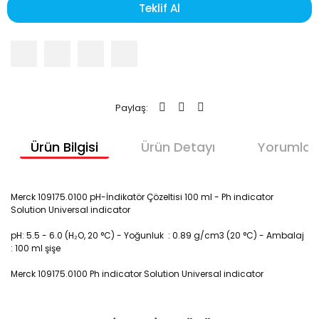
Teklif Al
Paylaş:
Ürün Bilgisi
Ürün Detayı
Yorumlar
Merck 109175.0100 pH-İndikatör Çözeltisi 100 ml - Ph indicator
Solution Universal indicator
pH:
5.5 - 6.0 (H₂O, 20 °C) -
Yoğunluk :
0.89 g/cm3 (20 °C) -
Ambalaj
:
100 ml
şişe
Merck 109175.0100 Ph indicator Solution Universal indicator
pH-İndikatör Çözeltisi 100 ml- Ph indicator