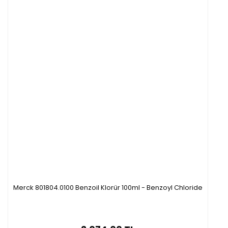
Merck 801804.0100 Benzoil Klorür 100ml - Benzoyl Chloride