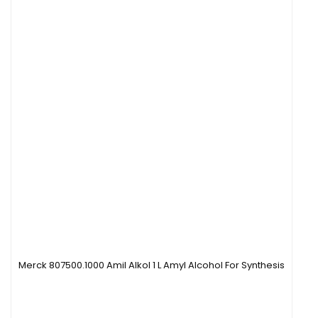
Merck 807500.1000 Amil Alkol 1 L Amyl Alcohol For Synthesis