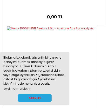
0,00 TL
Blabmarket olarak, güvenilir bir alışveriş
deneyimi sunmak amacıyla çerez
kullanıyoruz. Çerez kullanımını kabul
edebilir, ayarlarınızdan çerezleri silebilir
veya engelleyebilirsiniz. Çerezler hakkında
detaylı bilgi almak için Aydınlatma
Metni'ni incelemenizi rica ederiz.
Aydınlatma Metni
WHATSAPP İLETİŞİM
Kabul Et