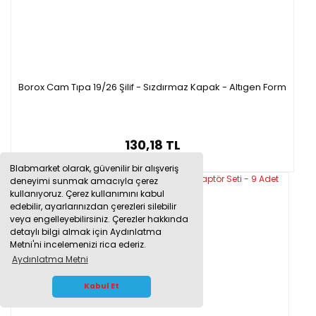
Borox Cam Tıpa 19/26 Şilif - Sızdırmaz Kapak - Altıgen Form
130,18 TL
Blabmarket olarak, güvenilir bir alışveriş
deneyimi sunmak amacıyla çerez
kullanıyoruz. Çerez kullanımını kabul
edebilir, ayarlarınızdan çerezleri silebilir
veya engelleyebilirsiniz. Çerezler hakkında
detaylı bilgi almak için Aydınlatma
Metni'ni incelemenizi rica ederiz.
Aydınlatma Metni
WHATSAPP İLETİŞİM
Kabul Et