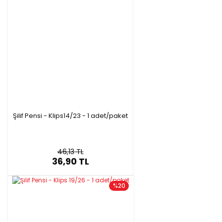
Şilif Pensi - Klips14/23 - 1 adet/paket
46,13 TL
36,90 TL
%20