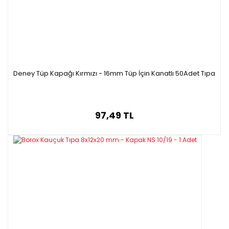
8300A19
19 / 26
50
8300024
24 / 25
50
8300A24
24 / 29
50
8300A29
29 / 32
50
8300A34
34 / 35
50
Deney Tüp Kapağı Kırmızı - 16mm Tüp İçin Kanatlı 50Adet Tıpa
97,49 TL