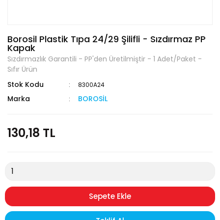
Borosil Plastik Tıpa 24/29 Şilifli - Sızdırmaz PP
Kapak
Sızdırmazlık Garantili - PP'den Üretilmiştir - 1 Adet/Paket -
Sıfır Ürün
Stok Kodu
8300A24
Marka
BOROSİL
130,18 TL
Sepete Ekle