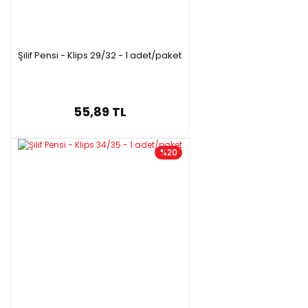
Şilif Pensi - Klips 29/32 - 1 adet/paket
55,89 TL
%20