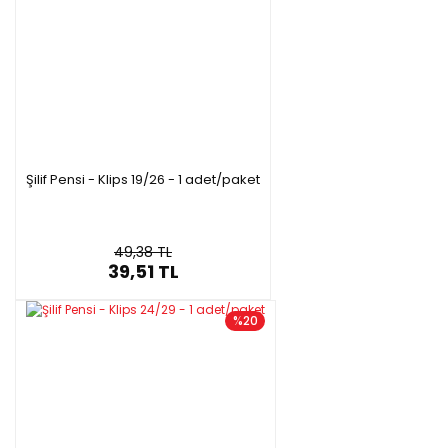
Şilif Pensi - Klips 19/26 - 1 adet/paket
49,38 TL
39,51 TL
%20